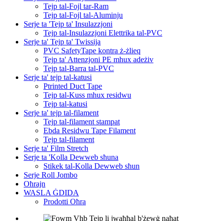
Tejp tal-Fojl tar-Ram
Tejp tal-Fojl tal-Aluminju
Serje ta 'Tejp ta' Insulazzjoni
Tejp tal-Insulazzjoni Elettrika tal-PVC
Serje ta' Tejp ta' Twissija
PVC SafetyTape kontra ż-żlieq
Tejp ta' Attenzjoni PE mhux adeżiv
Tejp tal-Barra tal-PVC
Serje ta' tejp tal-katusi
Ptrinted Duct Tape
Tejp tal-Kuss mhux residwu
Tejp tal-katusi
Serje ta' tejp tal-filament
Tejp tal-filament stampat
Ebda Residwu Tape Filament
Tejp tal-filament
Serje ta' Film Stretch
Serje ta 'Kolla Dewweb sħuna
Stikek tal-Kolla Dewweb sħun
Serje Roll Jombo
Oħrajn
WASLA ĠDIDA
Prodotti Oħra