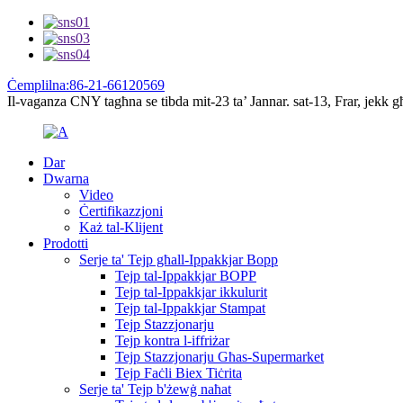
Ċemplilna:86-21-66120569
Il-vaganza CNY tagħna se tibda mit-23 ta’ Jannar. sat-13, Frar, jekk g
Dar
Dwarna
Video
Ċertifikazzjoni
Każ tal-Klijent
Prodotti
Serje ta' Tejp għall-Ippakkjar Bopp
Tejp tal-Ippakkjar BOPP
Tejp tal-Ippakkjar ikkulurit
Tejp tal-Ippakkjar Stampat
Tejp Stazzjonarju
Tejp kontra l-iffriżar
Tejp Stazzjonarju Għas-Supermarket
Tejp Faċli Biex Tiċrita
Serje ta' Tejp b'żewġ naħat