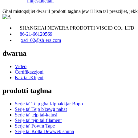
inkjesta
dettall
Għal mistoqsijiet dwar il-prodotti tagħna jew il-lista tal-prezzijiet, je
SHANGHAI NEWERA PRODOTTI VISCID CO., LTD
86-21-66120569
xsd_02@sh-era.com
dwarna
Video
Ċertifikazzjoni
Każ tal-Klijent
prodotti tagħna
Serje ta' Tejp għall-Ippakkjar Bopp
Serje ta' Tejp b'żewġ naħat
Serje ta' tejp tal-katusi
Serje ta' tejp tal-filament
Serje ta' Fowm Tape
Serje ta 'Kolla Dewweb sħuna