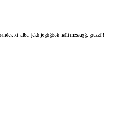
ħandek xi talba, jekk jogħġbok ħalli messaġġ, grazzi!!!