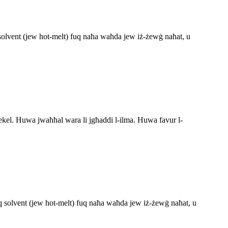
solvent (jew hot-melt) fuq naħa waħda jew iż-żewġ naħat, u
ittiekel. Huwa jwaħħal wara li jgħaddi l-ilma. Huwa favur l-
q solvent (jew hot-melt) fuq naħa waħda jew iż-żewġ naħat, u