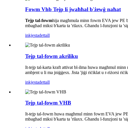
Fowm Vhb Tejp li jwaħħal b'żewġ naħat
Tejp tal-fowm
hija magħmula minn fowm EVA jew PE bħala
mbagħad miksi b'karta ta 'rilaxx. Għandu l-funzjoni ta 'si
inkjesta
dettall
Tejp tal-fowm akriliku
It-tejp tal-karta kraft attivat bl-ilma huwa magħmul minn m
ambjent u li ma jniġġesx. Jista 'jiġi riċiklat u r-riżorsi riċ
inkjesta
dettall
Tejp tal-fowm VHB
It-tejp tal-fowm huwa magħmul minn fowm EVA jew PE bħal
mbagħad miksi b'karta ta 'rilaxx. Għandu l-funzjoni ta 'si