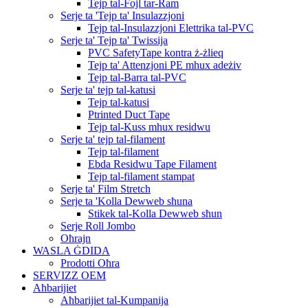
Tejp tal-Fojl tar-Ram
Serje ta 'Tejp ta' Insulazzjoni
Tejp tal-Insulazzjoni Elettrika tal-PVC
Serje ta' Tejp ta' Twissija
PVC SafetyTape kontra ż-żlieq
Tejp ta' Attenzjoni PE mhux adeżiv
Tejp tal-Barra tal-PVC
Serje ta' tejp tal-katusi
Tejp tal-katusi
Ptrinted Duct Tape
Tejp tal-Kuss mhux residwu
Serje ta' tejp tal-filament
Tejp tal-filament
Ebda Residwu Tape Filament
Tejp tal-filament stampat
Serje ta' Film Stretch
Serje ta 'Kolla Dewweb sħuna
Stikek tal-Kolla Dewweb sħun
Serje Roll Jombo
Oħrajn
WASLA ĠDIDA
Prodotti Oħra
SERVIZZ OEM
Aħbarijiet
Aħbarijiet tal-Kumpanija