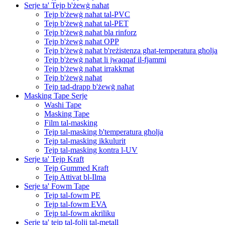
Serje ta' Tejp b'żewġ naħat
Tejp b'żewġ naħat tal-PVC
Tejp b'żewġ naħat tal-PET
Tejp b'żewġ naħat bla rinforz
Tejp b'żewġ naħat OPP
Tejp b'żewġ naħat b'reżistenza għat-temperatura għolja
Tejp b'żewġ naħat li jwaqqaf il-fjammi
Tejp b'żewġ naħat irrakkmat
Tejp b'żewġ naħat
Tejp tad-drapp b'żewġ naħat
Masking Tape Serje
Washi Tape
Masking Tape
Film tal-masking
Tejp tal-masking b'temperatura għolja
Tejp tal-masking ikkulurit
Tejp tal-masking kontra l-UV
Serje ta' Tejp Kraft
Tejp Gummed Kraft
Tejp Attivat bl-Ilma
Serje ta' Fowm Tape
Tejp tal-fowm PE
Tejp tal-fowm EVA
Tejp tal-fowm akriliku
Serje ta' tejp tal-folji tal-metall