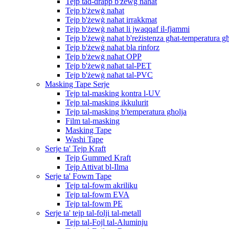
Tejp tad-drapp b'żewġ naħat
Tejp b'żewġ naħat
Tejp b'żewġ naħat irrakkmat
Tejp b'żewġ naħat li jwaqqaf il-fjammi
Tejp b'żewġ naħat b'reżistenza għat-temperatura għ
Tejp b'żewġ naħat bla rinforz
Tejp b'żewġ naħat OPP
Tejp b'żewġ naħat tal-PET
Tejp b'żewġ naħat tal-PVC
Masking Tape Serje
Tejp tal-masking kontra l-UV
Tejp tal-masking ikkulurit
Tejp tal-masking b'temperatura għolja
Film tal-masking
Masking Tape
Washi Tape
Serje ta' Tejp Kraft
Tejp Gummed Kraft
Tejp Attivat bl-Ilma
Serje ta' Fowm Tape
Tejp tal-fowm akriliku
Tejp tal-fowm EVA
Tejp tal-fowm PE
Serje ta' tejp tal-folji tal-metall
Tejp tal-Fojl tal-Aluminju