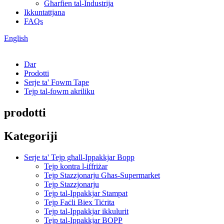
Għarfien tal-Industrija
Ikkuntattjana
FAQs
English
Dar
Prodotti
Serje ta' Fowm Tape
Tejp tal-fowm akriliku
prodotti
Kategoriji
Serje ta' Tejp għall-Ippakkjar Bopp
Tejp kontra l-iffriżar
Tejp Stazzjonarju Għas-Supermarket
Tejp Stazzjonarju
Tejp tal-Ippakkjar Stampat
Tejp Faċli Biex Tiċrita
Tejp tal-Ippakkjar ikkulurit
Tejp tal-Ippakkjar BOPP