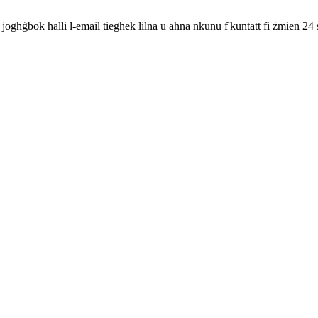
kk jogħġbok ħalli l-email tiegħek lilna u aħna nkunu f'kuntatt fi żmien 24 