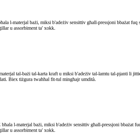
 l-materjal bażi, miksi b'adeżiv sensittiv għall-pressjoni bbażat fuq 
ġillar u assorbiment ta' xokk.
aterjal tal-bażi tal-karta kraft u miksi b'adeżiv tal-lamtu tal-pjanti li j
iklati. Biex tiżgura twaħħal fit-tul mingħajr umdità.
a l-materjal bażi, miksi b'adeżiv sensittiv għall-pressjoni bbażat fu
ġillar u assorbiment ta' xokk.