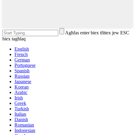
Agħfas enter biex tfittex jew ESC
biex tagħlaq
English
French
German
Portuguese
Spanish
Russian
Japanese
Korean
Arabic
Irish
Greek
Turkish
Italian
Danish
Romanian
Indonesian