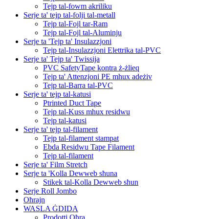
Tejp tal-fowm akriliku
Serje ta' tejp tal-folji tal-metall
Tejp tal-Fojl tar-Ram
Tejp tal-Fojl tal-Aluminju
Serje ta 'Tejp ta' Insulazzjoni
Tejp tal-Insulazzjoni Elettrika tal-PVC
Serje ta' Tejp ta' Twissija
PVC SafetyTape kontra ż-żlieq
Tejp ta' Attenzjoni PE mhux adeżiv
Tejp tal-Barra tal-PVC
Serje ta' tejp tal-katusi
Ptrinted Duct Tape
Tejp tal-Kuss mhux residwu
Tejp tal-katusi
Serje ta' tejp tal-filament
Tejp tal-filament stampat
Ebda Residwu Tape Filament
Tejp tal-filament
Serje ta' Film Stretch
Serje ta 'Kolla Dewweb sħuna
Stikek tal-Kolla Dewweb sħun
Serje Roll Jombo
Oħrajn
WASLA ĠDIDA
Prodotti Oħra