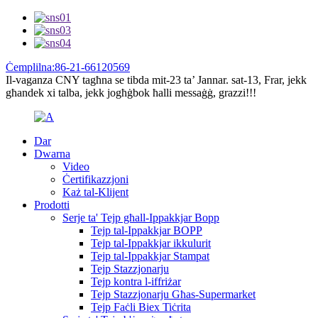
Ċemplilna:86-21-66120569
Il-vaganza CNY tagħna se tibda mit-23 ta’ Jannar. sat-13, Frar, jekk
għandek xi talba, jekk jogħġbok ħalli messaġġ, grazzi!!!
Dar
Dwarna
Video
Ċertifikazzjoni
Każ tal-Klijent
Prodotti
Serje ta' Tejp għall-Ippakkjar Bopp
Tejp tal-Ippakkjar BOPP
Tejp tal-Ippakkjar ikkulurit
Tejp tal-Ippakkjar Stampat
Tejp Stazzjonarju
Tejp kontra l-iffriżar
Tejp Stazzjonarju Għas-Supermarket
Tejp Faċli Biex Tiċrita