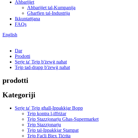
Aħbarijiet
Aħbarijiet tal-Kumpanija
Għarfien tal-Industrija
Ikkuntattjana
FAQs
English
Dar
Prodotti
Serje ta' Tejp b'żewġ naħat
Tejp tad-drapp b'żewġ naħat
prodotti
Kategoriji
Serje ta' Tejp għall-Ippakkjar Bopp
Tejp kontra l-iffriżar
Tejp Stazzjonarju Għas-Supermarket
Tejp Stazzjonarju
Tejp tal-Ippakkjar Stampat
Tejp Faċli Biex Tiċrita