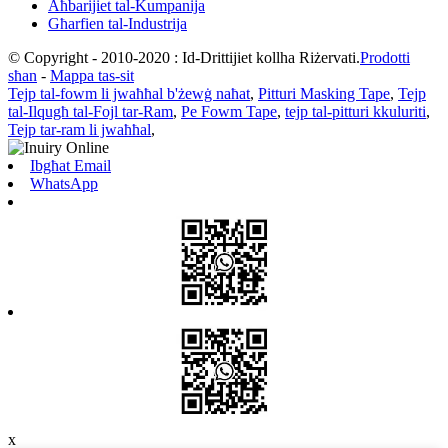
Aħbarijiet tal-Kumpanija
Għarfien tal-Industrija
© Copyright - 2010-2020 : Id-Drittijiet kollha Riżervati.
Prodotti
sħan
-
Mappa tas-sit
Tejp tal-fowm li jwaħħal b'żewġ naħat
,
Pitturi Masking Tape
,
Tejp
tal-Ilqugħ tal-Fojl tar-Ram
,
Pe Fowm Tape
,
tejp tal-pitturi kkuluriti
,
Tejp tar-ram li jwaħħal
,
Ibgħat Email
WhatsApp
x