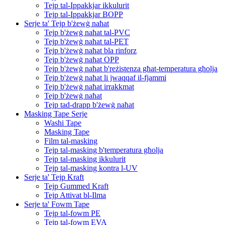
Tejp tal-Ippakkjar ikkulurit
Tejp tal-Ippakkjar BOPP
Serje ta' Tejp b'żewġ naħat
Tejp b'żewġ naħat tal-PVC
Tejp b'żewġ naħat tal-PET
Tejp b'żewġ naħat bla rinforz
Tejp b'żewġ naħat OPP
Tejp b'żewġ naħat b'reżistenza għat-temperatura għolja
Tejp b'żewġ naħat li jwaqqaf il-fjammi
Tejp b'żewġ naħat irrakkmat
Tejp b'żewġ naħat
Tejp tad-drapp b'żewġ naħat
Masking Tape Serje
Washi Tape
Masking Tape
Film tal-masking
Tejp tal-masking b'temperatura għolja
Tejp tal-masking ikkulurit
Tejp tal-masking kontra l-UV
Serje ta' Tejp Kraft
Tejp Gummed Kraft
Tejp Attivat bl-Ilma
Serje ta' Fowm Tape
Tejp tal-fowm PE
Tejp tal-fowm EVA