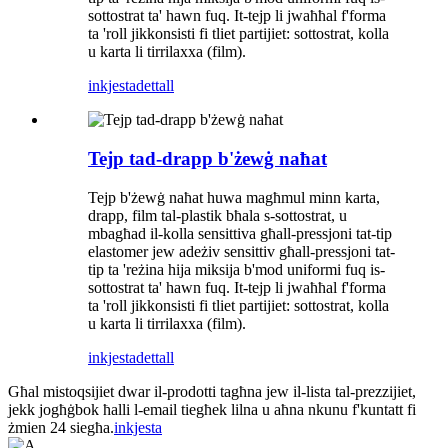
sottostrat ta' hawn fuq. It-tejp li jwaħħal f'forma
ta 'roll jikkonsisti fi tliet partijiet: sottostrat, kolla
u karta li tirrilaxxa (film).
inkjesta
dettall
Tejp tad-drapp b'żewġ naħat
Tejp b'żewġ naħat huwa magħmul minn karta,
drapp, film tal-plastik bħala s-sottostrat, u
mbagħad il-kolla sensittiva għall-pressjoni tat-tip
elastomer jew adeżiv sensittiv għall-pressjoni tat-
tip ta 'reżina hija miksija b'mod uniformi fuq is-
sottostrat ta' hawn fuq. It-tejp li jwaħħal f'forma
ta 'roll jikkonsisti fi tliet partijiet: sottostrat, kolla
u karta li tirrilaxxa (film).
inkjesta
dettall
Għal mistoqsijiet dwar il-prodotti tagħna jew il-lista tal-prezzijiet,
jekk jogħġbok ħalli l-email tiegħek lilna u aħna nkunu f'kuntatt fi
żmien 24 siegħa.
inkjesta