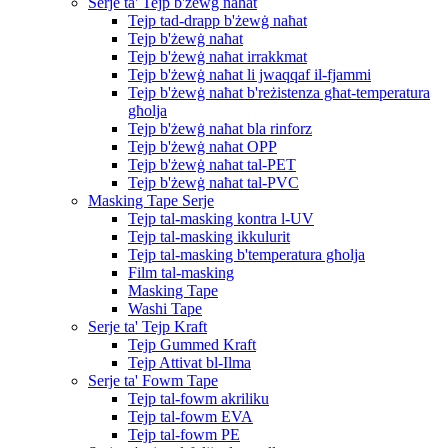
Serje ta' Tejp b'żewġ naħat
Tejp tad-drapp b'żewġ naħat
Tejp b'żewġ naħat
Tejp b'żewġ naħat irrakkmat
Tejp b'żewġ naħat li jwaqqaf il-fjammi
Tejp b'żewġ naħat b'reżistenza għat-temperatura
għolja
Tejp b'żewġ naħat bla rinforz
Tejp b'żewġ naħat OPP
Tejp b'żewġ naħat tal-PET
Tejp b'żewġ naħat tal-PVC
Masking Tape Serje
Tejp tal-masking kontra l-UV
Tejp tal-masking ikkulurit
Tejp tal-masking b'temperatura għolja
Film tal-masking
Masking Tape
Washi Tape
Serje ta' Tejp Kraft
Tejp Gummed Kraft
Tejp Attivat bl-Ilma
Serje ta' Fowm Tape
Tejp tal-fowm akriliku
Tejp tal-fowm EVA
Tejp tal-fowm PE