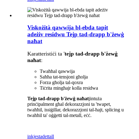
Viskożità qawwija bl-ebda tapit
adeżiv residwu Tejp tad-drapp b'żewġ
naħat
Karatteristiċi ta '
tejp tad-drapp b'żewġ
naħat
:
Twaħħal qawwija
Saħħa tat-tensjoni għolja
Forza għolja tal-qoxra
Tiċrita mingħajr kolla residwa
Tejp tad-drapp b'żewġ naħat
jintuża
prinċipalment għal dekorazzjoni ta 'twapet,
twaħħil, issiġillar, dekorazzjoni tal-ħajt, splicing u
twaħħil ta' oġġetti tal-metall, eċċ.
inkjesta
dettall