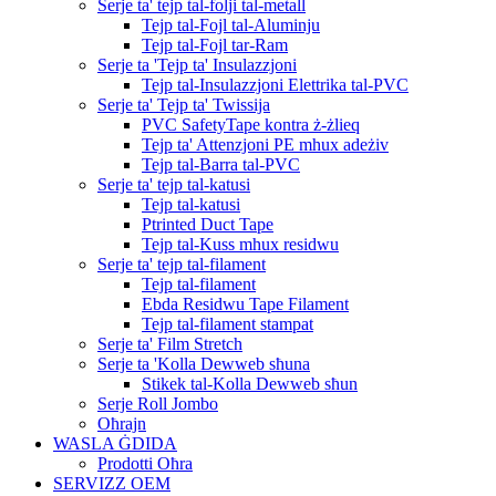
Serje ta' tejp tal-folji tal-metall
Tejp tal-Fojl tal-Aluminju
Tejp tal-Fojl tar-Ram
Serje ta 'Tejp ta' Insulazzjoni
Tejp tal-Insulazzjoni Elettrika tal-PVC
Serje ta' Tejp ta' Twissija
PVC SafetyTape kontra ż-żlieq
Tejp ta' Attenzjoni PE mhux adeżiv
Tejp tal-Barra tal-PVC
Serje ta' tejp tal-katusi
Tejp tal-katusi
Ptrinted Duct Tape
Tejp tal-Kuss mhux residwu
Serje ta' tejp tal-filament
Tejp tal-filament
Ebda Residwu Tape Filament
Tejp tal-filament stampat
Serje ta' Film Stretch
Serje ta 'Kolla Dewweb sħuna
Stikek tal-Kolla Dewweb sħun
Serje Roll Jombo
Oħrajn
WASLA ĠDIDA
Prodotti Oħra
SERVIZZ OEM