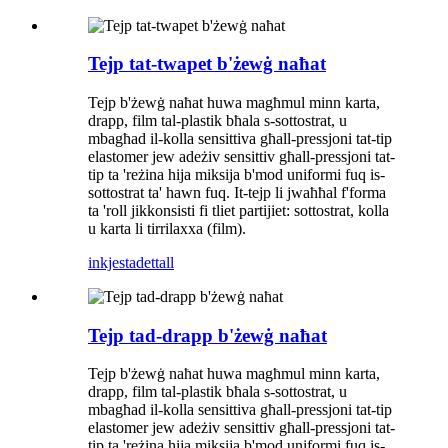
Tejp tat-twapet b'żewġ naħat
Tejp b'żewġ naħat huwa magħmul minn karta,
drapp, film tal-plastik bħala s-sottostrat, u
mbagħad il-kolla sensittiva għall-pressjoni tat-tip
elastomer jew adeżiv sensittiv għall-pressjoni tat-
tip ta 'reżina hija miksija b'mod uniformi fuq is-
sottostrat ta' hawn fuq. It-tejp li jwaħħal f'forma
ta 'roll jikkonsisti fi tliet partijiet: sottostrat, kolla
u karta li tirrilaxxa (film).
inkjesta
dettall
Tejp tad-drapp b'żewġ naħat
Tejp b'żewġ naħat huwa magħmul minn karta,
drapp, film tal-plastik bħala s-sottostrat, u
mbagħad il-kolla sensittiva għall-pressjoni tat-tip
elastomer jew adeżiv sensittiv għall-pressjoni tat-
tip ta 'reżina hija miksija b'mod uniformi fuq is-