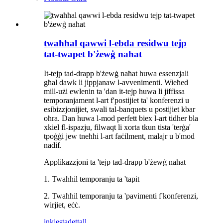
twaħħal qawwi l-ebda residwu tejp
tat-twapet b'żewġ naħat
It-tejp tad-drapp b'żewġ naħat huwa essenzjali
għal dawk li jippjanaw l-avvenimenti. Wieħed
mill-użi ewlenin ta 'dan it-tejp huwa li jiffissa
temporanjament l-art f'postijiet ta' konferenzi u
esibizzjonijiet, swali tal-banquets u postijiet kbar
oħra. Dan huwa l-mod perfett biex l-art tidher bla
xkiel fl-ispazju, filwaqt li xorta tkun tista 'terġa'
tpoġġi jew tneħħi l-art faċilment, malajr u b'mod
nadif.
Applikazzjoni ta 'tejp tad-drapp b'żewġ naħat
1. Twaħħil temporanju ta 'tapit
2. Twaħħil temporanju ta 'pavimenti f'konferenzi,
wirjiet, eċċ.
inkjesta
dettall