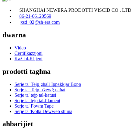
SHANGHAI NEWERA PRODOTTI VISCID CO., LTD
86-21-66120569
xsd_02@sh-era.com
dwarna
Video
Ċertifikazzjoni
Każ tal-Klijent
prodotti tagħna
Serje ta' Tejp għall-Ippakkjar Bopp
Serje ta' Tejp b'żewġ naħat
Serje ta' tejp tal-katusi
Serje ta' tejp tal-filament
Serje ta' Fowm Tape
Serje ta 'Kolla Dewweb sħuna
aħbarijiet