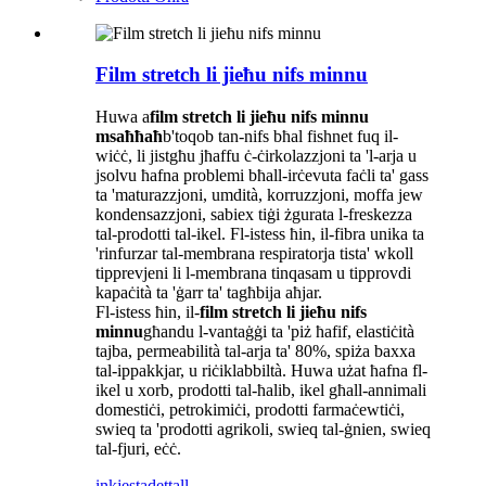
Film stretch li jieħu nifs minnu
Huwa a
film stretch li jieħu nifs minnu
msaħħaħ
b'toqob tan-nifs bħal fishnet fuq il-
wiċċ, li jistgħu jħaffu ċ-ċirkolazzjoni ta 'l-arja u
jsolvu ħafna problemi bħall-irċevuta faċli ta' gass
ta 'maturazzjoni, umdità, korruzzjoni, moffa jew
kondensazzjoni, sabiex tiġi żgurata l-freskezza
tal-prodotti tal-ikel. Fl-istess ħin, il-fibra unika ta
'rinfurzar tal-membrana respiratorja tista' wkoll
tipprevjeni li l-membrana tinqasam u tipprovdi
kapaċità ta 'ġarr ta' tagħbija aħjar.
Fl-istess ħin, il-
film stretch li jieħu nifs
minnu
għandu l-vantaġġi ta 'piż ħafif, elastiċità
tajba, permeabilità tal-arja ta' 80%, spiża baxxa
tal-ippakkjar, u riċiklabbiltà. Huwa użat ħafna fl-
ikel u xorb, prodotti tal-ħalib, ikel għall-annimali
domestiċi, petrokimiċi, prodotti farmaċewtiċi,
swieq ta 'prodotti agrikoli, swieq tal-ġnien, swieq
tal-fjuri, eċċ.
inkjesta
dettall