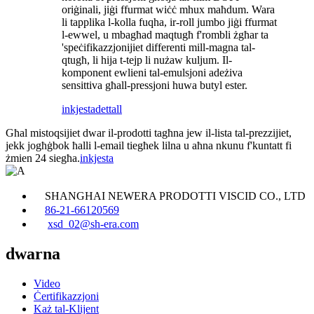
oriġinali, jiġi ffurmat wiċċ mhux maħdum. Wara
li tapplika l-kolla fuqha, ir-roll jumbo jiġi ffurmat
l-ewwel, u mbagħad maqtugħ f'rombli żgħar ta
'speċifikazzjonijiet differenti mill-magna tal-
qtugħ, li hija t-tejp li nużaw kuljum. Il-
komponent ewlieni tal-emulsjoni adeżiva
sensittiva għall-pressjoni huwa butyl ester.
inkjesta
dettall
Għal mistoqsijiet dwar il-prodotti tagħna jew il-lista tal-prezzijiet,
jekk jogħġbok ħalli l-email tiegħek lilna u aħna nkunu f'kuntatt fi
żmien 24 siegħa.
inkjesta
SHANGHAI NEWERA PRODOTTI VISCID CO., LTD
86-21-66120569
xsd_02@sh-era.com
dwarna
Video
Ċertifikazzjoni
Każ tal-Klijent