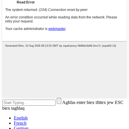
Agħfas enter biex tfittex jew ESC
biex tagħlaq
English
French
German