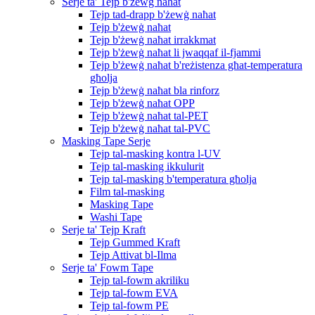
Serje ta' Tejp b'żewġ naħat
Tejp tad-drapp b'żewġ naħat
Tejp b'żewġ naħat
Tejp b'żewġ naħat irrakkmat
Tejp b'żewġ naħat li jwaqqaf il-fjammi
Tejp b'żewġ naħat b'reżistenza għat-temperatura
għolja
Tejp b'żewġ naħat bla rinforz
Tejp b'żewġ naħat OPP
Tejp b'żewġ naħat tal-PET
Tejp b'żewġ naħat tal-PVC
Masking Tape Serje
Tejp tal-masking kontra l-UV
Tejp tal-masking ikkulurit
Tejp tal-masking b'temperatura għolja
Film tal-masking
Masking Tape
Washi Tape
Serje ta' Tejp Kraft
Tejp Gummed Kraft
Tejp Attivat bl-Ilma
Serje ta' Fowm Tape
Tejp tal-fowm akriliku
Tejp tal-fowm EVA
Tejp tal-fowm PE