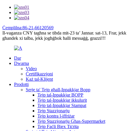
Ċemplilna:86-21-66120569
Il-vaganza CNY tagħna se tibda mit-23 ta’ Jannar. sat-13, Frar, jekk
għandek xi talba, jekk jogħġbok ħalli messaġġ, grazzi!!!
Dar
Dwarna
Video
Ċertifikazzjoni
Każ tal-Klijent
Prodotti
Serje ta' Tejp għall-Ippakkjar Bopp
Tejp tal-Ippakkjar BOPP
Tejp tal-Ippakkjar ikkulurit
Tejp tal-Ippakkjar Stampat
Tejp Stazzjonarju
Tejp kontra l-iffriżar
Tejp Stazzjonarju Għas-Supermarket
Tejp Faċli Biex Tiċrita