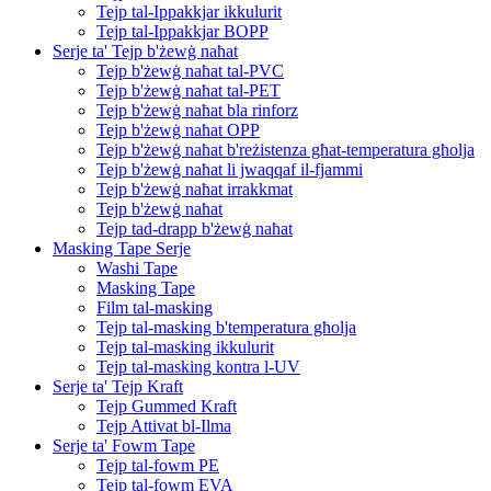
Tejp tal-Ippakkjar ikkulurit
Tejp tal-Ippakkjar BOPP
Serje ta' Tejp b'żewġ naħat
Tejp b'żewġ naħat tal-PVC
Tejp b'żewġ naħat tal-PET
Tejp b'żewġ naħat bla rinforz
Tejp b'żewġ naħat OPP
Tejp b'żewġ naħat b'reżistenza għat-temperatura għolja
Tejp b'żewġ naħat li jwaqqaf il-fjammi
Tejp b'żewġ naħat irrakkmat
Tejp b'żewġ naħat
Tejp tad-drapp b'żewġ naħat
Masking Tape Serje
Washi Tape
Masking Tape
Film tal-masking
Tejp tal-masking b'temperatura għolja
Tejp tal-masking ikkulurit
Tejp tal-masking kontra l-UV
Serje ta' Tejp Kraft
Tejp Gummed Kraft
Tejp Attivat bl-Ilma
Serje ta' Fowm Tape
Tejp tal-fowm PE
Tejp tal-fowm EVA