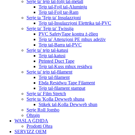
Serje ta' tejp tal-folji tal-metall
Tejp tal-Fojl tal-Aluminju
Tejp tal-Fojl tar-Ram
Serje ta 'Tejp ta' Insulazzjoni
Tejp tal-Insulazzjoni Elettrika tal-PVC
Serje ta' Tejp ta' Twissija
PVC SafetyTape kontra ż-żlieq
Tejp ta' Attenzjoni PE mhux adeżiv
Tejp tal-Barra tal-PVC
Serje ta' tejp tal-katusi
Tejp tal-katusi
Ptrinted Duct Tape
Tejp tal-Kuss mhux residwu
Serje ta' tejp tal-filament
Tejp tal-filament
Ebda Residwu Tape Filament
Tejp tal-filament stampat
Serje ta' Film Stretch
Serje ta 'Kolla Dewweb sħuna
Stikek tal-Kolla Dewweb sħun
Serje Roll Jombo
Oħrajn
WASLA ĠDIDA
Prodotti Oħra
SERVIZZ OEM