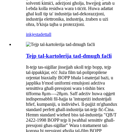
solventi kimiċi, adeżjoni għolja, ħwejjeġ artab u
l-ebda kolla residwa wara t-tiċrit. Huwa adattat
għal kull tip ta' industrija tad-dekorazzjoni,
industrija elettronika, industrija, żraben u użi
oħra, b'kisja tajba u protezzjoni.
inkjesta
dettall
Tejp tal-kartolerija tad-dmugħ faċli
It-tejp tas-siġillar jissejjaħ ukoll tejp bopp, tejp
tal-ippakkjar, eċċ Juża film tal-polipropilene
orjentat biaxially BOPP bħala l-materjal bażi, u
japplika b'mod uniformi emulsjoni adeżiva
sensittiva għall-pressjoni wara t-tisħin biex
tifforma 8μm—-28μm. Saff adeżiv huwa oġġett
indispensabbli fil-ħajja ta 'intrapriżi industrijali
ħfief, kumpaniji, u individwi. Il-pajjiż m'għandux
standard perfett għall-industrija tat-tejp fiċ-Ċina.
Hemm standard wieħed biss tal-industrija "QB/T
2422-1998 BOPP tejp li jwaħħal sensittiv għall-
pressjoni għas-siġillar" Wara t-trattament tal-
korona bi pressjoni għolja tal-film BOPP