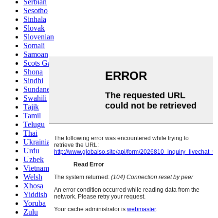
Serbian
Sesotho
Sinhala
Slovak
Slovenian
Somali
Samoan
Scots Gaelic
Shona
Sindhi
Sundanese
Swahili
Tajik
Tamil
Telugu
Thai
Ukrainian
Urdu
Uzbek
Vietnamese
Welsh
Xhosa
Yiddish
Yoruba
Zulu