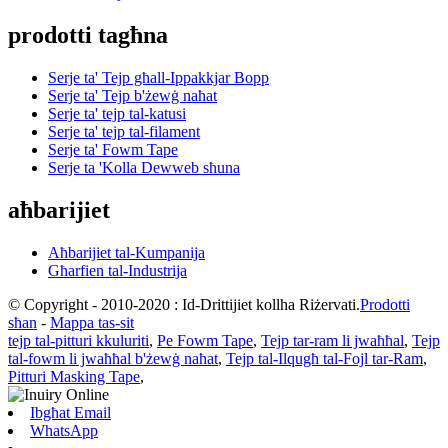
prodotti tagħna
Serje ta' Tejp għall-Ippakkjar Bopp
Serje ta' Tejp b'żewġ naħat
Serje ta' tejp tal-katusi
Serje ta' tejp tal-filament
Serje ta' Fowm Tape
Serje ta 'Kolla Dewweb sħuna
aħbarijiet
Aħbarijiet tal-Kumpanija
Għarfien tal-Industrija
© Copyright - 2010-2020 : Id-Drittijiet kollha Riżervati.
Prodotti
sħan
-
Mappa tas-sit
tejp tal-pitturi kkuluriti
,
Pe Fowm Tape
,
Tejp tar-ram li jwaħħal
,
Tejp
tal-fowm li jwaħħal b'żewġ naħat
,
Tejp tal-Ilqugħ tal-Fojl tar-Ram
,
Pitturi Masking Tape
,
Ibgħat Email
WhatsApp