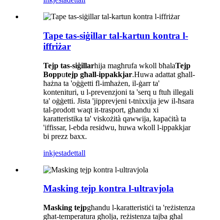
Tape tas-siġillar tal-kartun kontra l-
iffriżar
Tejp tas-siġillar
hija magħrufa wkoll bħala
Tejp
Bopp
u
tejp għall-ippakkjar
.Huwa adattat għall-
ħażna ta 'oġġetti fl-imħażen, il-ġarr ta'
kontenituri, u l-prevenzjoni ta 'serq u ftuħ illegali
ta' oġġetti. Jista 'jipprevjeni t-tnixxija jew il-ħsara
tal-prodott waqt it-trasport, għandu xi
karatteristika ta' viskożità qawwija, kapaċità ta
'iffissar, l-ebda residwu, huwa wkoll l-ippakkjar
bi prezz baxx.
inkjesta
dettall
Masking tejp kontra l-ultravjola
Masking tejp
għandu l-karatteristiċi ta 'reżistenza
għat-temperatura għolja, reżistenza tajba għal