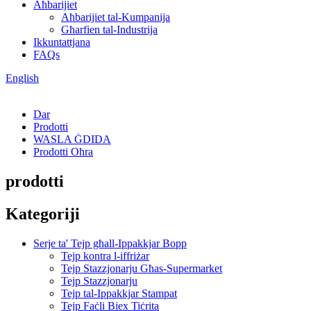
Aħbarijiet
Aħbarijiet tal-Kumpanija
Għarfien tal-Industrija
Ikkuntattjana
FAQs
English
Dar
Prodotti
WASLA ĠDIDA
Prodotti Oħra
prodotti
Kategoriji
Serje ta' Tejp għall-Ippakkjar Bopp
Tejp kontra l-iffriżar
Tejp Stazzjonarju Għas-Supermarket
Tejp Stazzjonarju
Tejp tal-Ippakkjar Stampat
Tejp Faċli Biex Tiċrita