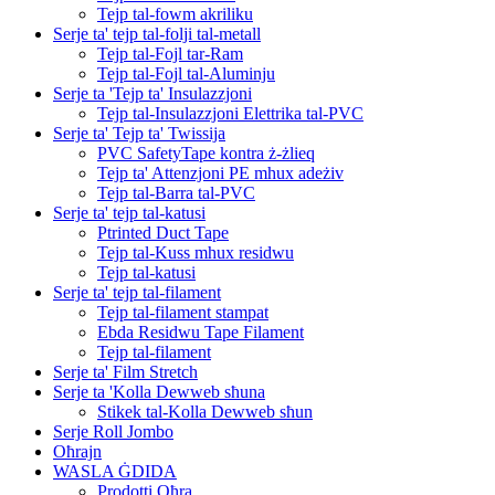
Tejp tal-fowm akriliku
Serje ta' tejp tal-folji tal-metall
Tejp tal-Fojl tar-Ram
Tejp tal-Fojl tal-Aluminju
Serje ta 'Tejp ta' Insulazzjoni
Tejp tal-Insulazzjoni Elettrika tal-PVC
Serje ta' Tejp ta' Twissija
PVC SafetyTape kontra ż-żlieq
Tejp ta' Attenzjoni PE mhux adeżiv
Tejp tal-Barra tal-PVC
Serje ta' tejp tal-katusi
Ptrinted Duct Tape
Tejp tal-Kuss mhux residwu
Tejp tal-katusi
Serje ta' tejp tal-filament
Tejp tal-filament stampat
Ebda Residwu Tape Filament
Tejp tal-filament
Serje ta' Film Stretch
Serje ta 'Kolla Dewweb sħuna
Stikek tal-Kolla Dewweb sħun
Serje Roll Jombo
Oħrajn
WASLA ĠDIDA
Prodotti Oħra