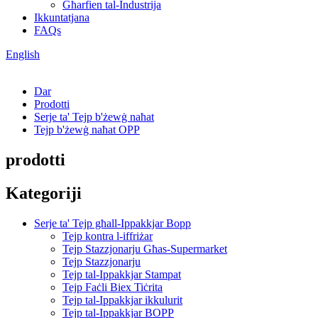
Għarfien tal-Industrija
Ikkuntatjana
FAQs
English
Dar
Prodotti
Serje ta' Tejp b'żewġ naħat
Tejp b'żewġ naħat OPP
prodotti
Kategoriji
Serje ta' Tejp għall-Ippakkjar Bopp
Tejp kontra l-iffriżar
Tejp Stazzjonarju Għas-Supermarket
Tejp Stazzjonarju
Tejp tal-Ippakkjar Stampat
Tejp Faċli Biex Tiċrita
Tejp tal-Ippakkjar ikkulurit
Tejp tal-Ippakkjar BOPP