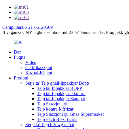
Ċemplilna:86-21-66120569
Il-vaganza CNY tagħna se tibda mit-23 ta’ Jannar.sat-13, Frar, jekk għ
Dar
Fuqna
Video
Ċertifikazzjoni
Każ tal-Klijent
Prodotti
Serje ta' Tejp għall-Ippakkjar Bopp
Tejp tal-Ippakkjar BOPP
Tejp tal-Ippakkjar ikkulurit
Tejp tal-Ippakkjar Stampat
Tejp Stazzjonarju
Tejp kontra l-iffriżar
Tejp Stazzjonarju Għas-Supermarket
Tejp Faċli Biex Tiċrita
Serje ta' Tejp b'żewġ naħat