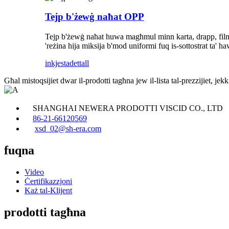
Tejp b'żewġ naħat OPP
Tejp b'żewġ naħat huwa magħmul minn karta, drapp, film tal-
'reżina hija miksija b'mod uniformi fuq is-sottostrat ta' hawn 
inkjesta
dettall
Għal mistoqsijiet dwar il-prodotti tagħna jew il-lista tal-prezzijiet, je
SHANGHAI NEWERA PRODOTTI VISCID CO., LTD
86-21-66120569
xsd_02@sh-era.com
fuqna
Video
Ċertifikazzjoni
Każ tal-Klijent
prodotti tagħna