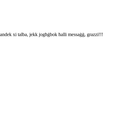
andek xi talba, jekk jogħġbok ħalli messaġġ, grazzi!!!