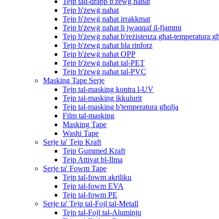
Tejp tad-drapp b'żewġ naħat
Tejp b'żewġ naħat
Tejp b'żewġ naħat irrakkmat
Tejp b'żewġ naħat li jwaqqaf il-fjammi
Tejp b'żewġ naħat b'reżistenza għat-temperatura għ
Tejp b'żewġ naħat bla rinforz
Tejp b'żewġ naħat OPP
Tejp b'żewġ naħat tal-PET
Tejp b'żewġ naħat tal-PVC
Masking Tape Serje
Tejp tal-masking kontra l-UV
Tejp tal-masking ikkulurit
Tejp tal-masking b'temperatura għolja
Film tal-masking
Masking Tape
Washi Tape
Serje ta' Tejp Kraft
Tejp Gummed Kraft
Tejp Attivat bl-Ilma
Serje ta' Fowm Tape
Tejp tal-fowm akriliku
Tejp tal-fowm EVA
Tejp tal-fowm PE
Serje ta' Tejp tal-Fojl tal-Metall
Tejp tal-Fojl tal-Aluminju