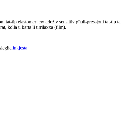
 tat-tip elastomer jew adeżiv sensittiv għall-pressjoni tat-tip ta
at, kolla u karta li tirrilaxxa (film).
siegħa.
inkjesta