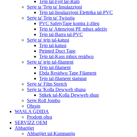
Tejp tal-Fojl tar-Ram
Serje ta 'Tejp ta' Insulazzjoni
Tejp tal-Insulazzjoni Elettrika tal-PVC
Serje ta' Tejp ta' Twissija
PVC SafetyTape kontra ż-żlieq
Tejp ta' Attenzjoni PE mhux adeżiv
Tejp tal-Barra tal-PVC
Serje ta' tejp tal-katusi
Tejp tal-katusi
Ptrinted Duct Tape
Tejp tal-Kuss mhux residwu
Serje ta' tejp tal-filament
Tejp tal-filament
Ebda Residwu Tape Filament
Tejp tal-filament stampat
Serje ta' Film Stretch
Serje ta 'Kolla Dewweb sħuna
Stikek tal-Kolla Dewweb sħun
Serje Roll Jombo
Oħrajn
WASLA ĠDIDA
Prodotti oħra
SERVIZZ OEM
Aħbarijiet
Aħbarijiet tal-Kumpanija