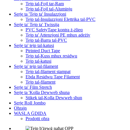
Tejp tal-Fojl tar-Ram
Tejp tal-Fojl tal-Aluminju
Serje ta 'Tejp ta' Insulazzjoni
Tejp tal-Insulazzjoni Elettrika tal-PVC
Serje ta' Tejp ta' Twissija
PVC SafetyTape kontra ż-żlieq
Tejp ta' Attenzjoni PE mhux adeżiv
Tejp tal-Barra tal-PVC
Serje ta' tejp tal-katusi
Ptrinted Duct Tape
Tejp tal-Kuss mhux residwu
Tejp tal-katusi
Serje ta' tejp tal-filament
Tejp tal-filament stampat
Ebda Residwu Tape Filament
Tejp tal-filament
Serje ta' Film Stretch
Serje ta 'Kolla Dewweb sħuna
Stikek tal-Kolla Dewweb sħun
Serje Roll Jombo
Oħrajn
WASLA ĠDIDA
Prodotti oħra