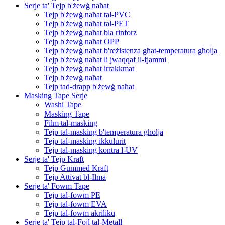
Serje ta' Tejp b'żewġ naħat
Tejp b'żewġ naħat tal-PVC
Tejp b'żewġ naħat tal-PET
Tejp b'żewġ naħat bla rinforz
Tejp b'żewġ naħat OPP
Tejp b'żewġ naħat b'reżistenza għat-temperatura għolja
Tejp b'żewġ naħat li jwaqqaf il-fjammi
Tejp b'żewġ naħat irrakkmat
Tejp b'żewġ naħat
Tejp tad-drapp b'żewġ naħat
Masking Tape Serje
Washi Tape
Masking Tape
Film tal-masking
Tejp tal-masking b'temperatura għolja
Tejp tal-masking ikkulurit
Tejp tal-masking kontra l-UV
Serje ta' Tejp Kraft
Tejp Gummed Kraft
Tejp Attivat bl-Ilma
Serje ta' Fowm Tape
Tejp tal-fowm PE
Tejp tal-fowm EVA
Tejp tal-fowm akriliku
Serje ta' Tejp tal-Fojl tal-Metall