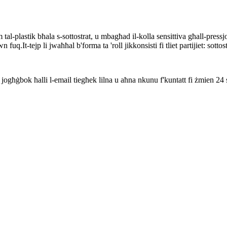
plastik bħala s-sottostrat, u mbagħad il-kolla sensittiva għall-pressjoni
fuq.It-tejp li jwaħħal b'forma ta 'roll jikkonsisti fi tliet partijiet: sottostr
kk jogħġbok ħalli l-email tiegħek lilna u aħna nkunu f'kuntatt fi żmien 24 