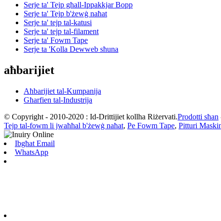
Serje ta' Tejp għall-Ippakkjar Bopp
Serje ta' Tejp b'żewġ naħat
Serje ta' tejp tal-katusi
Serje ta' tejp tal-filament
Serje ta' Fowm Tape
Serje ta 'Kolla Dewweb sħuna
aħbarijiet
Aħbarijiet tal-Kumpanija
Għarfien tal-Industrija
© Copyright - 2010-2020 : Id-Drittijiet kollha Riżervati.
Prodotti sħan
Tejp tal-fowm li jwaħħal b'żewġ naħat
,
Pe Fowm Tape
,
Pitturi Maski
Ibgħat Email
WhatsApp