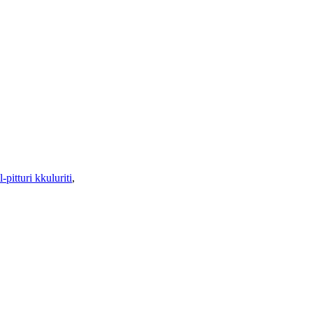
l-pitturi kkuluriti
,