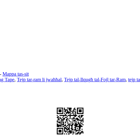
-
Mappa tas-sit
ng Tape
,
Tejp tar-ram li jwaħħal
,
Tejp tal-Ilqugħ tal-Fojl tar-Ram
,
tejp ta