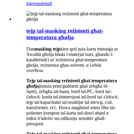
inkjesta
dettall
tejp tal-masking reżistenti għat-
temperatura għolja
Dan
masking tejp
kien qed juża karta minsuġa ta
'kwalità għolja bħala l-materjal bażi, għandu l-
karatteristiċi ta' reżistenza għat-temperatura
għolja, reżistenza għas-solvent, u l-ebda
overflow.
Tejp tal-masking reżistenti għat-temperatura
għolja
jintuża prinċipalment għal żebgħa bl-
isprej, żebgħa tal-ħami, bord tal-PC, bord taċ-
ċirkwit, landa tal-immersjoni tal-bord taċ-ċirkwit,
tejp tal-kapaċitatur tal-issaldjar tal-mewġ, coil,
transformer, eċċ. Huwa magħmul minn film tal-
poliester kompost tal-karta tad-dawl abjad u
miksi b'adeżiv tas-silikonju sensittiv għall-
pressjoni.
Tejp tal-masking reżistenti għat-temperatura