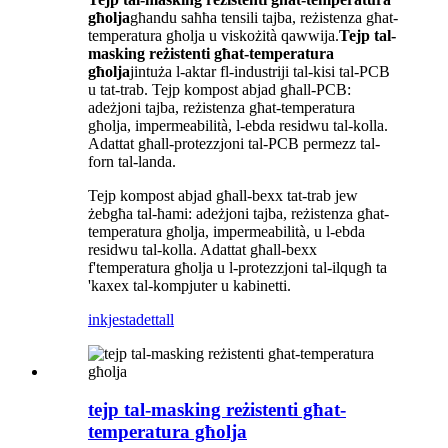
għolja
għandu saħħa tensili tajba, reżistenza għat-
temperatura għolja u viskożità qawwija.
Tejp tal-
masking reżistenti għat-temperatura
għolja
jintuża l-aktar fl-industriji tal-kisi tal-PCB
u tat-trab. Tejp kompost abjad għall-PCB:
adeżjoni tajba, reżistenza għat-temperatura
għolja, impermeabilità, l-ebda residwu tal-kolla.
Adattat għall-protezzjoni tal-PCB permezz tal-
forn tal-landa.
Tejp kompost abjad għall-bexx tat-trab jew
żebgħa tal-ħami: adeżjoni tajba, reżistenza għat-
temperatura għolja, impermeabilità, u l-ebda
residwu tal-kolla. Adattat għall-bexx
f'temperatura għolja u l-protezzjoni tal-ilqugħ ta
'kaxex tal-kompjuter u kabinetti.
inkjesta
dettall
tejp tal-masking reżistenti għat-
temperatura għolja