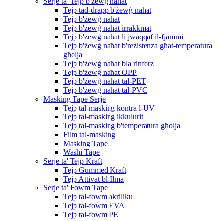
Serje ta' Tejp b'żewġ naħat
Tejp tad-drapp b'żewġ naħat
Tejp b'żewġ naħat
Tejp b'żewġ naħat irrakkmat
Tejp b'żewġ naħat li jwaqqaf il-fjammi
Tejp b'żewġ naħat b'reżistenza għat-temperatura
għolja
Tejp b'żewġ naħat bla rinforz
Tejp b'żewġ naħat OPP
Tejp b'żewġ naħat tal-PET
Tejp b'żewġ naħat tal-PVC
Masking Tape Serje
Tejp tal-masking kontra l-UV
Tejp tal-masking ikkulurit
Tejp tal-masking b'temperatura għolja
Film tal-masking
Masking Tape
Washi Tape
Serje ta' Tejp Kraft
Tejp Gummed Kraft
Tejp Attivat bl-Ilma
Serje ta' Fowm Tape
Tejp tal-fowm akriliku
Tejp tal-fowm EVA
Tejp tal-fowm PE