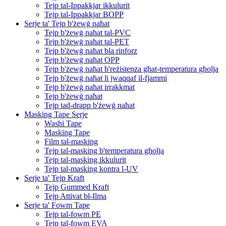
Tejp tal-Ippakkjar ikkulurit
Tejp tal-Ippakkjar BOPP
Serje ta' Tejp b'żewġ naħat
Tejp b'żewġ naħat tal-PVC
Tejp b'żewġ naħat tal-PET
Tejp b'żewġ naħat bla rinforz
Tejp b'żewġ naħat OPP
Tejp b'żewġ naħat b'reżistenza għat-temperatura għolja
Tejp b'żewġ naħat li jwaqqaf il-fjammi
Tejp b'żewġ naħat irrakkmat
Tejp b'żewġ naħat
Tejp tad-drapp b'żewġ naħat
Masking Tape Serje
Washi Tape
Masking Tape
Film tal-masking
Tejp tal-masking b'temperatura għolja
Tejp tal-masking ikkulurit
Tejp tal-masking kontra l-UV
Serje ta' Tejp Kraft
Tejp Gummed Kraft
Tejp Attivat bl-Ilma
Serje ta' Fowm Tape
Tejp tal-fowm PE
Tejp tal-fowm EVA