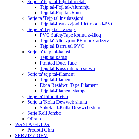
Serje ta' tejp tal-folji tal-metall
Tejp tal-Fojl tal-Aluminju
Tejp tal-Fojl tar-Ram
Serje ta 'Tejp ta' Insulazzjoni
Tejp tal-Insulazzjoni Elettrika tal-PVC
Serje ta' Tejp ta' Twissija
PVC SafetyTape kontra ż-żlieq
Tejp ta' Attenzjoni PE mhux adeżiv
Tejp tal-Barra tal-PVC
Serje ta' tejp tal-katusi
Tejp tal-katusi
Ptrinted Duct Tape
Tejp tal-Kuss mhux residwu
Serje ta' tejp tal-filament
Tejp tal-filament
Ebda Residwu Tape Filament
Tejp tal-filament stampat
Serje ta' Film Stretch
Serje ta 'Kolla Dewweb sħuna
Stikek tal-Kolla Dewweb sħun
Serje Roll Jombo
Oħrajn
WASLA ĠDIDA
Prodotti Oħra
SERVIZZ OEM