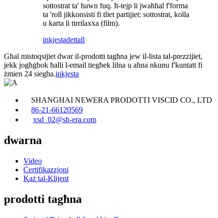
sottostrat ta' hawn fuq. It-tejp li jwaħħal f'forma
ta 'roll jikkonsisti fi tliet partijiet: sottostrat, kolla
u karta li tirrilaxxa (film).
inkjesta
dettall
Għal mistoqsijiet dwar il-prodotti tagħna jew il-lista tal-prezzijiet,
jekk jogħġbok ħalli l-email tiegħek lilna u aħna nkunu f'kuntatt fi
żmien 24 siegħa.
inkjesta
SHANGHAI NEWERA PRODOTTI VISCID CO., LTD
86-21-66120569
xsd_02@sh-era.com
dwarna
Video
Ċertifikazzjoni
Każ tal-Klijent
prodotti tagħna