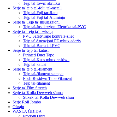
Tejp tal-fowm akriliku
Serje ta' tejp tal-folji tal-metall
Tejp tal-Fojl tar-Ram
Tejp tal-Fojl tal-Aluminju
Serje ta 'Tejp ta' Insulazzjoni
Tejp tal-Insulazzjoni Elettrika tal-PVC
Serje ta' Tejp ta' Twissija
PVC SafetyTape kontra ż-żlieq
Tejp ta' Attenzjoni PE mhux adeżiv
Tejp tal-Barra tal-PVC
Serje ta' tejp tal-katusi
Ptrinted Duct Tape
Tejp tal-Kuss mhux residwu
Tejp tal-katusi
Serje ta' tejp tal-filament
Tejp tal-filament stampat
Ebda Residwu Tape Filament
Tejp tal-filament
Serje ta' Film Stretch
Serje ta 'Kolla Dewweb sħuna
Stikek tal-Kolla Dewweb sħun
Serje Roll Jombo
Oħrajn
WASLA ĠDIDA
Prodotti Oħra