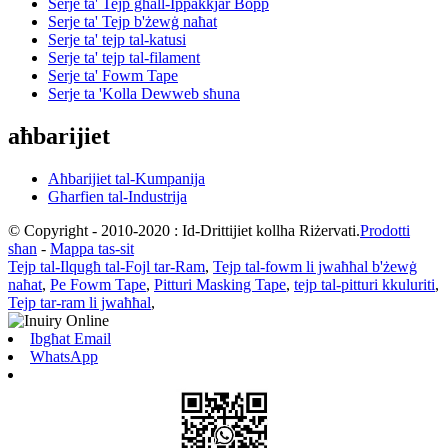
Serje ta' Tejp għall-Ippakkjar Bopp
Serje ta' Tejp b'żewġ naħat
Serje ta' tejp tal-katusi
Serje ta' tejp tal-filament
Serje ta' Fowm Tape
Serje ta 'Kolla Dewweb sħuna
aħbarijiet
Aħbarijiet tal-Kumpanija
Għarfien tal-Industrija
© Copyright - 2010-2020 : Id-Drittijiet kollha Riżervati.
Prodotti
sħan
-
Mappa tas-sit
Tejp tal-Ilqugħ tal-Fojl tar-Ram
,
Tejp tal-fowm li jwaħħal b'żewġ
naħat
,
Pe Fowm Tape
,
Pitturi Masking Tape
,
tejp tal-pitturi kkuluriti
,
Tejp tar-ram li jwaħħal
,
Ibgħat Email
WhatsApp