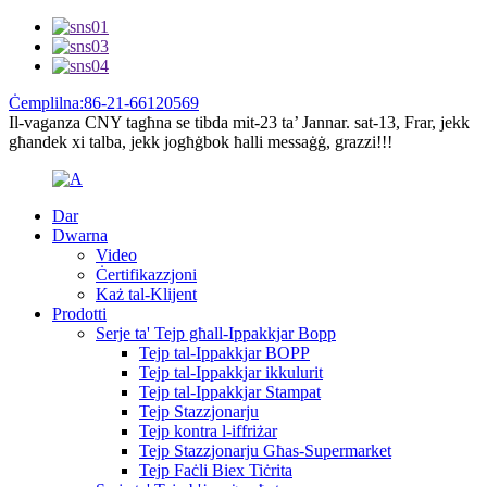
Ċemplilna:86-21-66120569
Il-vaganza CNY tagħna se tibda mit-23 ta’ Jannar. sat-13, Frar, jekk
għandek xi talba, jekk jogħġbok ħalli messaġġ, grazzi!!!
Dar
Dwarna
Video
Ċertifikazzjoni
Każ tal-Klijent
Prodotti
Serje ta' Tejp għall-Ippakkjar Bopp
Tejp tal-Ippakkjar BOPP
Tejp tal-Ippakkjar ikkulurit
Tejp tal-Ippakkjar Stampat
Tejp Stazzjonarju
Tejp kontra l-iffriżar
Tejp Stazzjonarju Għas-Supermarket
Tejp Faċli Biex Tiċrita