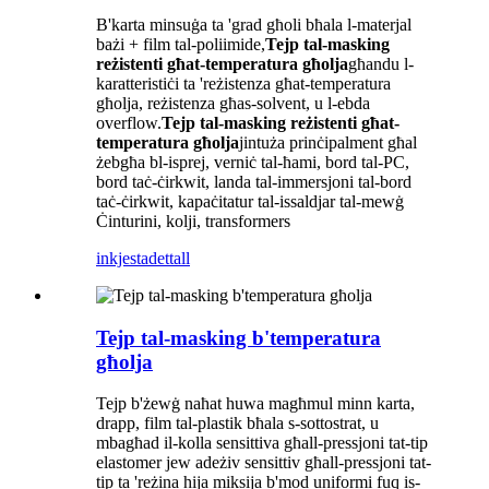
B'karta minsuġa ta 'grad għoli bħala l-materjal
bażi + film tal-poliimide,
Tejp tal-masking
reżistenti għat-temperatura għolja
għandu l-
karatteristiċi ta 'reżistenza għat-temperatura
għolja, reżistenza għas-solvent, u l-ebda
overflow.
Tejp tal-masking reżistenti għat-
temperatura għolja
jintuża prinċipalment għal
żebgħa bl-isprej, verniċ tal-ħami, bord tal-PC,
bord taċ-ċirkwit, landa tal-immersjoni tal-bord
taċ-ċirkwit, kapaċitatur tal-issaldjar tal-mewġ
Ċinturini, kolji, transformers
inkjesta
dettall
Tejp tal-masking b'temperatura
għolja
Tejp b'żewġ naħat huwa magħmul minn karta,
drapp, film tal-plastik bħala s-sottostrat, u
mbagħad il-kolla sensittiva għall-pressjoni tat-tip
elastomer jew adeżiv sensittiv għall-pressjoni tat-
tip ta 'reżina hija miksija b'mod uniformi fuq is-