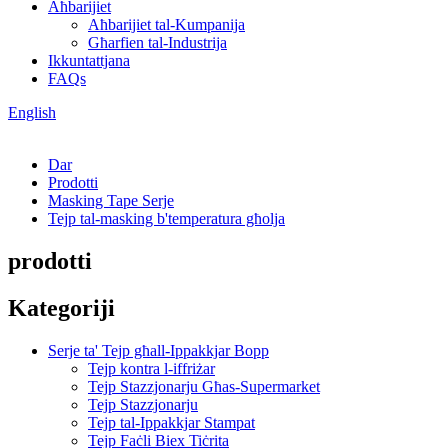
Aħbarijiet
Aħbarijiet tal-Kumpanija
Għarfien tal-Industrija
Ikkuntattjana
FAQs
English
Dar
Prodotti
Masking Tape Serje
Tejp tal-masking b'temperatura għolja
prodotti
Kategoriji
Serje ta' Tejp għall-Ippakkjar Bopp
Tejp kontra l-iffriżar
Tejp Stazzjonarju Għas-Supermarket
Tejp Stazzjonarju
Tejp tal-Ippakkjar Stampat
Tejp Faċli Biex Tiċrita