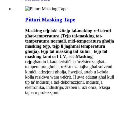
Pitturi Masking Tape
Masking tejp
inklużi
tejp tal-making reżistenti
għat-temperatura
(Tejp tal-masking tat-
temperatura normali
, m
id-temperatura għolja
masking tejp
,
tejp li jagħmel temperatura
għolja
),
tejp tal-masking tal-kulur
,
tejp tal-
masking kontra l-UV
, eċċ.
Masking
tejp
għandu l-karatteristiċi ta 'reżistenza għat-
temperatura għolja, reżistenza tajba għal solventi
kimiċi, adeżjoni għolja, ħwejjeġ artab u l-ebda
kolla residwa wara t-tiċrit. Huwa adattat għal kull
tip ta' industrija tad-dekorazzjoni, industrija
elettronika, industrija, żraben u użi oħra, b'kisja
tajba u protezzjoni.