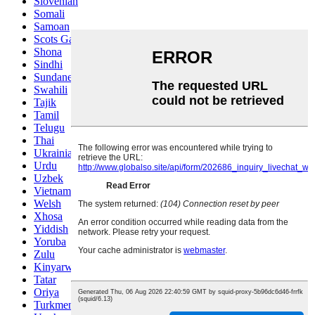
Slovenian
Somali
Samoan
Scots Gaelic
Shona
Sindhi
Sundanese
Swahili
Tajik
Tamil
Telugu
Thai
Ukrainian
Urdu
Uzbek
Vietnamese
Welsh
Xhosa
Yiddish
Yoruba
Zulu
Kinyarwanda
Tatar
Oriya
Turkmen