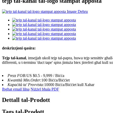
tejp tal-kanal tal-logo stampat apposta
deskrizzjoni qasira:
Tejp tal-kanal
, imsejjaħ ukoll tejp tal-papra, huwa tejp sensittiv għa
differenti, u t-terminu 'duct tape' spiss jintuża biex jirreferi għal kull xo
Prezz FOB:
US $0.5 - 9,999 / Biċċa
Kwantità Min.Order:
100 Biċċa/Biċċiet
Kapaċità ta' Provvista:
10000 Biċċa/Biċċiet kull Xahar
Ibgħat email lilna
Niżżel bħala PDF
Dettall tal-Prodott
Tags tal-Prodott