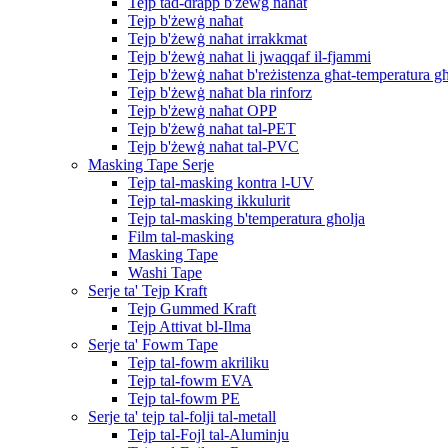
Tejp tad-drapp b'żewġ naħat
Tejp b'żewġ naħat
Tejp b'żewġ naħat irrakkmat
Tejp b'żewġ naħat li jwaqqaf il-fjammi
Tejp b'żewġ naħat b'reżistenza għat-temperatura għ
Tejp b'żewġ naħat bla rinforz
Tejp b'żewġ naħat OPP
Tejp b'żewġ naħat tal-PET
Tejp b'żewġ naħat tal-PVC
Masking Tape Serje
Tejp tal-masking kontra l-UV
Tejp tal-masking ikkulurit
Tejp tal-masking b'temperatura għolja
Film tal-masking
Masking Tape
Washi Tape
Serje ta' Tejp Kraft
Tejp Gummed Kraft
Tejp Attivat bl-Ilma
Serje ta' Fowm Tape
Tejp tal-fowm akriliku
Tejp tal-fowm EVA
Tejp tal-fowm PE
Serje ta' tejp tal-folji tal-metall
Tejp tal-Fojl tal-Aluminju