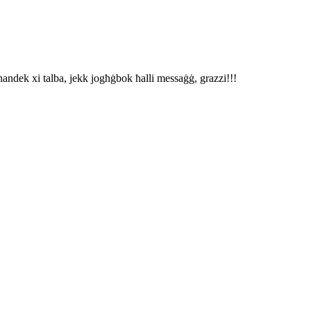
ħandek xi talba, jekk jogħġbok ħalli messaġġ, grazzi!!!