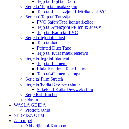
Tejp tal-Fojl tar-Ram
Serje ta 'Tejp ta' Insulazzjoni
Tejp tal-Insulazzjoni Elettrika tal-PVC
Serje ta' Tejp ta' Twissija
PVC SafetyTape kontra ż-żlieq
Tejp ta' Attenzjoni PE mhux adeżiv
Tejp tal-Barra tal-PVC
Serje ta' tejp tal-katusi
Tejp tal-katusi
Ptrinted Duct Tape
Tejp tal-Kuss mhux residwu
Serje ta' tejp tal-filament
Tejp tal-filament
Ebda Residwu Tape Filament
Tejp tal-filament stampat
Serje ta' Film Stretch
Serje ta 'Kolla Dewweb sħuna
Stikek tal-Kolla Dewweb sħun
Serje Roll Jombo
Oħrajn
WASLA ĠDIDA
Prodotti Oħra
SERVIZZ OEM
Aħbarijiet
Aħbarijiet tal-Kumpanija