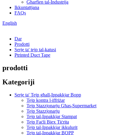
Għarfien tal-Industrija
Ikkuntattjana
FAQs
English
Dar
Prodotti
Serje ta' tejp tal-katusi
Ptrinted Duct Tape
prodotti
Kategoriji
Serje ta' Tejp għall-Ippakkjar Bopp
Tejp kontra l-iffriżar
Tejp Stazzjonarju Għas-Supermarket
Tejp Stazzjonarju
Tejp tal-Ippakkjar Stampat
Tejp Faċli Biex Tiċrita
Tejp tal-Ippakkjar ikkulurit
Tejp tal-Ippakkjar BOPP