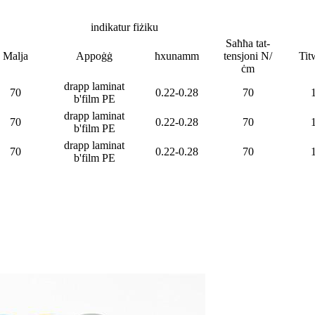
indikatur fiżiku
Saħħa tat-
Malja
Appoġġ
ħxunamm
tensjoni N/
Tit
ċm
drapp laminat
70
0.22-0.28
70
b'film PE
drapp laminat
70
0.22-0.28
70
b'film PE
drapp laminat
70
0.22-0.28
70
b'film PE