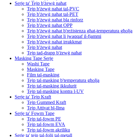
Serje ta' Tejp b'żewġ naħat
Tejp b'żewġ naħat tal-PVC
Tejp b'żewġ naħat tal-PET
Tejp b'żewġ naħat bla rinforz
Tejp b'żewġ naħat OPP
Tejp b'żewġ naħat b'reżistenza għat-temperatura għolja
Tejp b'żewġ naħat li jwaqqaf il-fjammi
Tejp b'żewġ naħat irrakkmat
Tejp b'żewġ naħat
Tejp tad-drapp b'żewġ naħat
Masking Tape Serje
Washi Tape
Masking Tape
Film tal-masking
Tejp tal-masking b'temperatura għolja
Tejp tal-masking ikkulurit
Tejp tal-masking kontra l-UV
Serje ta' Tejp Kraft
Tejp Gummed Kraft
Tejp Attivat bl-Ilma
Serje ta' Fowm Tape
Tejp tal-fowm PE
Tejp tal-fowm EVA
Tejp tal-fowm akriliku
Serje ta' tejp tal-folji tal-metall