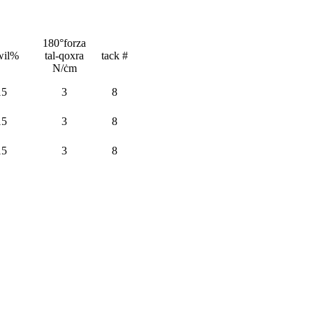
180°forza
wil%
tal-qoxra
tack #
N/ċm
15
3
8
15
3
8
15
3
8