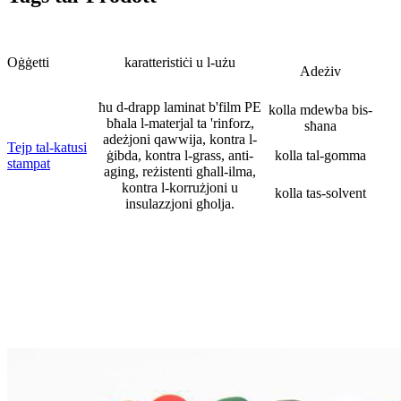
Oġġetti
karatteristiċi u l-użu
Adeżiv
ħu d-drapp laminat b'film PE
kolla mdewba bis-
bħala l-materjal ta 'rinforz,
sħana
adeżjoni qawwija, kontra l-
Tejp tal-katusi
ġibda, kontra l-grass, anti-
kolla tal-gomma
stampat
aging, reżistenti għall-ilma,
kontra l-korrużjoni u
kolla tas-solvent
insulazzjoni għolja.