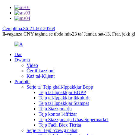
Ċemplilna:86-21-66120569
Il-vaganza CNY tagħna se tibda mit-23 ta’ Jannar. sat-13, Frar, jekk g
Dar
Dwarna
Video
Ċertifikazzjoni
Każ tal-Klijent
Prodotti
Serje ta' Tejp għall-Ippakkjar Bopp
Tejp tal-Ippakkjar BOPP
Tejp tal-Ippakkjar ikkulurit
Tejp tal-Ippakkjar Stampat
Tejp Stazzjonarju
Tejp kontra l-iffriżar
Tejp Stazzjonarju Għas-Supermarket
Tejp Faċli Biex Tiċrita
Serje ta' Tejp b'żewġ naħat