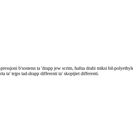
ll-pressjoni b'sostenn ta 'drapp jew scrim, ħafna drabi miksi bil-polyethy
rta ta' tejps tad-drapp differenti ta' skopijiet differenti.