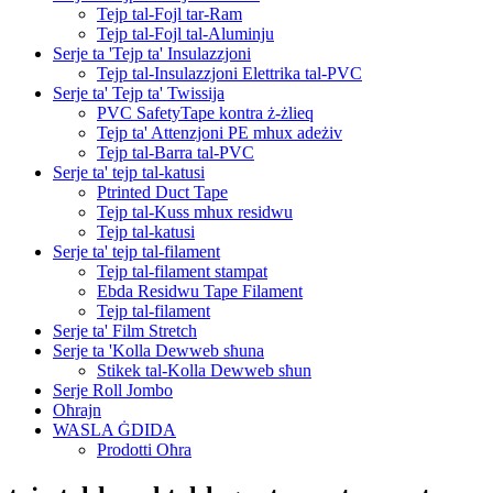
Tejp tal-Fojl tar-Ram
Tejp tal-Fojl tal-Aluminju
Serje ta 'Tejp ta' Insulazzjoni
Tejp tal-Insulazzjoni Elettrika tal-PVC
Serje ta' Tejp ta' Twissija
PVC SafetyTape kontra ż-żlieq
Tejp ta' Attenzjoni PE mhux adeżiv
Tejp tal-Barra tal-PVC
Serje ta' tejp tal-katusi
Ptrinted Duct Tape
Tejp tal-Kuss mhux residwu
Tejp tal-katusi
Serje ta' tejp tal-filament
Tejp tal-filament stampat
Ebda Residwu Tape Filament
Tejp tal-filament
Serje ta' Film Stretch
Serje ta 'Kolla Dewweb sħuna
Stikek tal-Kolla Dewweb sħun
Serje Roll Jombo
Oħrajn
WASLA ĠDIDA
Prodotti Oħra