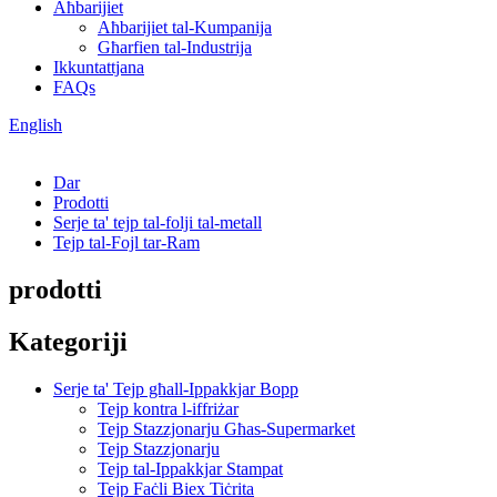
Aħbarijiet
Aħbarijiet tal-Kumpanija
Għarfien tal-Industrija
Ikkuntattjana
FAQs
English
Dar
Prodotti
Serje ta' tejp tal-folji tal-metall
Tejp tal-Fojl tar-Ram
prodotti
Kategoriji
Serje ta' Tejp għall-Ippakkjar Bopp
Tejp kontra l-iffriżar
Tejp Stazzjonarju Għas-Supermarket
Tejp Stazzjonarju
Tejp tal-Ippakkjar Stampat
Tejp Faċli Biex Tiċrita