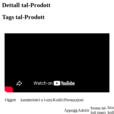
Dettall tal-Prodott
Tags tal-Prodott
Oġġett
karatteristiċi u l-użu
Kodiċi
Prestazzjoni
ħxu
ħxuna tal-
Appoġġ
Adeżiv
koll
fojl (mm)