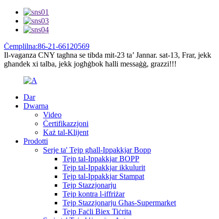
Ċemplilna:86-21-66120569
Il-vaganza CNY tagħna se tibda mit-23 ta’ Jannar. sat-13, Frar, jekk
għandek xi talba, jekk jogħġbok ħalli messaġġ, grazzi!!!
Dar
Dwarna
Video
Ċertifikazzjoni
Każ tal-Klijent
Prodotti
Serje ta' Tejp għall-Ippakkjar Bopp
Tejp tal-Ippakkjar BOPP
Tejp tal-Ippakkjar ikkulurit
Tejp tal-Ippakkjar Stampat
Tejp Stazzjonarju
Tejp kontra l-iffriżar
Tejp Stazzjonarju Għas-Supermarket
Tejp Faċli Biex Tiċrita