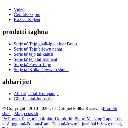
Video
Ċertifikazzjoni
Każ tal-Klijent
prodotti tagħna
Serje ta' Tejp għall-Ippakkjar Bopp
Serje ta' Tejp b'żewġ naħat
Serje ta' tejp tal-katusi
Serje ta' tejp tal-filament
Serje ta' Fowm Tape
Serje ta 'Kolla Dewweb sħuna
aħbarijiet
Aħbarijiet tal-Kumpanija
Għarfien tal-Industrija
© Copyright - 2010-2020 : Id-Drittijiet kollha Riżervati.
Prodotti
sħan
-
Mappa tas-sit
Pe Fowm Tape
,
tejp tal-pitturi kkuluriti
,
Pitturi Masking Tape
,
Tejp
tal-Ilqugħ tal-Fojl tar-Ram
,
Tejp tal-fowm li jwaħħal b'żewġ naħat
,