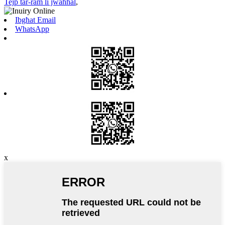
Tejp tar-ram li jwaħħal
,
Ibgħat Email
WhatsApp
x