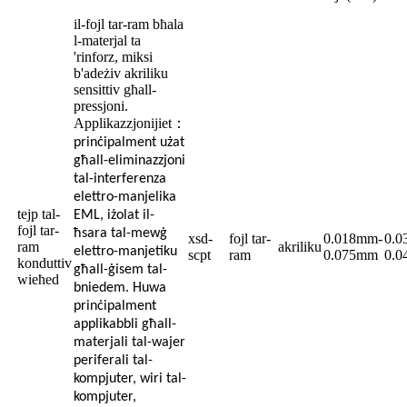
il-fojl tar-ram bħala
l-materjal ta
'rinforz, miksi
b'adeżiv akriliku
sensittiv għall-
pressjoni.
Applikazzjonijiet
：
prinċipalment użat
għall-eliminazzjoni
tal-interferenza
elettro-manjelika
tejp tal-
EML, iżolat il-
fojl tar-
ħsara tal-mewġ
xsd-
fojl tar-
0.018mm-
0.0
ram
akriliku
elettro-manjetiku
scpt
ram
0.075mm
0.
konduttiv
għall-ġisem tal-
wieħed
bniedem. Huwa
prinċipalment
applikabbli għall-
materjali tal-wajer
periferali tal-
kompjuter, wiri tal-
kompjuter,