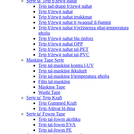
Serje ta' Tejp b'żewġ naħat
Tejp tad-drapp b'żewġ naħat
Tejp b'żewġ naħat
Tejp b'żewġ naħat irrakkmat
Tejp b'żewġ naħat li jwaqqaf il-fjammi
Tejp b'żewġ naħat b'reżistenza għat-temperatura
għolja
Tejp b'żewġ naħat bla rinforz
Tejp b'żewġ naħat OPP
Tejp b'żewġ naħat tal-PET
Tejp b'żewġ naħat tal-PVC
Masking Tape Serje
Tejp tal-masking kontra l-UV
Tejp tal-masking ikkulurit
Tejp tal-masking b'temperatura għolja
Film tal-masking
Masking Tape
Washi Tape
Serje ta' Tejp Kraft
Tejp Gummed Kraft
Tejp Attivat bl-Ilma
Serje ta' Fowm Tape
Tejp tal-fowm akriliku
Tejp tal-fowm EVA
Tejp tal-fowm PE