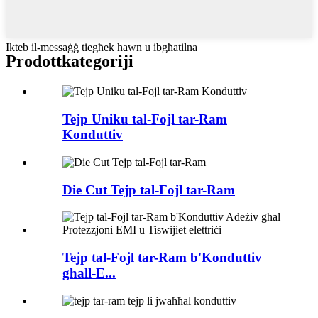
Ikteb il-messaġġ tiegħek hawn u ibgħatilna
Prodott
kategoriji
Tejp Uniku tal-Fojl tar-Ram
Konduttiv
Die Cut Tejp tal-Fojl tar-Ram
Tejp tal-Fojl tar-Ram b'Konduttiv
għall-E...