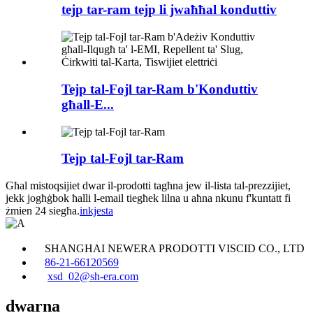
tejp tar-ram tejp li jwaħħal konduttiv
Tejp tal-Fojl tar-Ram b'Konduttiv
għall-E...
Tejp tal-Fojl tar-Ram
Għal mistoqsijiet dwar il-prodotti tagħna jew il-lista tal-prezzijiet,
jekk jogħġbok ħalli l-email tiegħek lilna u aħna nkunu f'kuntatt fi
żmien 24 siegħa.
inkjesta
SHANGHAI NEWERA PRODOTTI VISCID CO., LTD
86-21-66120569
xsd_02@sh-era.com
dwarna