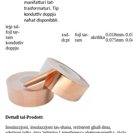
manifatturi tat-
trasformaturi. Tip
konduttiv doppju
naħat disponibbli.
tejp tal-
fojl tar-
xsd-
fojl tar-
0.018mm-
0.0
ram
akriliku
dcpt
ram
0.075mm
0.
konduttiv
doppju
Dettall tal-Prodott
:
Insulazzjoni, insulazzjoni tas-sħana, reżistenti għall-ilma,
adeżjoni tajba, tista 'telimina l-interferenza elettromanjetika, iżola