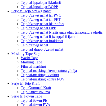
Tejp tal-Ippakkjar ikkulurit
Tejp tal-Ippakkjar BOPP
Serje ta' Tejp b'żewġ naħat
Tejp b'żewġ naħat tal-PVC
Tejp b'żewġ naħat tal-PET
Tejp b'żewġ naħat bla rinforz
Tejp b'żewġ naħat OPP
Tejp b'żewġ naħat b'reżistenza għat-temperatura għolja
Tejp b'żewġ naħat li jwaqqaf il-fjammi
Tejp b'żewġ naħat irrakkmat
Tejp b'żewġ naħat
Tejp tad-drapp b'żewġ naħat
Masking Tape Serje
Washi Tape
Masking Tape
Film tal-masking
Tejp tal-masking b'temperatura għolja
Tejp tal-masking ikkulurit
Tejp tal-masking kontra l-UV
Serje ta' Tejp Kraft
Tejp Gummed Kraft
Tejp Attivat bl-Ilma
Serje ta' Fowm Tape
Tejp tal-fowm PE
Tejp tal-fowm EVA