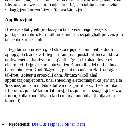
l-ħsara tal-mewġ elettromanjetiku lill-ġisem tal-bniedem, tevita
vultaġġ jew kurrent biex taffettwa l-funzjoni.
Applikazzjoni:
Huwa adattat għall-produzzjoni ta 'diversi magni, wajers,
ġakkijiet u muturi, kif ukoll funzjonijiet speċjali għall-prevenzjoni
ta' bebbux u pesti oħra.
It-tejp tar-ram jirreferi għal strixxa rqiqa tar-ram, ħafna drabi
appoġġjata b'adeżiv. It-tejp tar-ram jista 'jinstab fil-biċċa l-kbira
tal-ħwienet tal-ħardwer u tal-ġardinaġġ u xi kultant ħwienet
elettroniċi. Tejp tar-ram jintuża biex iżomm il-balel u l-bebbux
barra minn ċerti żoni fil-ġonna, pjanti mħawla, u zkuk ta 'siġar
tal-frott, u siġar u arbuxelli oħra. Jintuża wkoll għal
applikazzjonijiet oħra, bħal shielding elettromanjetiku jew linja ta
'trażmissjoni ta' muntatura tal-wiċċ ta 'profil baxx fl-elettronika u
fil-produzzjoni ta' lampi Tiffany.[ċitazzjoni meħtieġa] Jiġi f'żewġ
forom; kolla konduttiva u kolla mhux konduttiva (li hija aktar
komuni).
Preċedenti:
Die Cut Tejp tal-Fojl tar-Ram