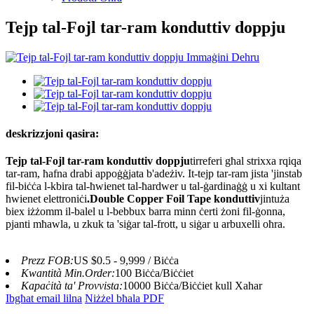
Tejp tal-Fojl tar-ram konduttiv doppju
deskrizzjoni qasira:
Tejp tal-Fojl tar-ram konduttiv doppju
tirreferi għal strixxa rqiqa
tar-ram, ħafna drabi appoġġjata b'adeżiv. It-tejp tar-ram jista 'jinstab
fil-biċċa l-kbira tal-ħwienet tal-ħardwer u tal-ġardinaġġ u xi kultant
ħwienet elettroniċi
.Double Copper Foil Tape konduttiv
jintuża
biex iżżomm il-balel u l-bebbux barra minn ċerti żoni fil-ġonna,
pjanti mħawla, u zkuk ta 'siġar tal-frott, u siġar u arbuxelli oħra.
Prezz FOB:
US $0.5 - 9,999 / Biċċa
Kwantità Min.Order:
100 Biċċa/Biċċiet
Kapaċità ta' Provvista:
10000 Biċċa/Biċċiet kull Xahar
Ibgħat email lilna
Niżżel bħala PDF