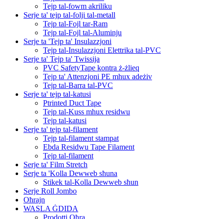
Tejp tal-fowm akriliku
Serje ta' tejp tal-folji tal-metall
Tejp tal-Fojl tar-Ram
Tejp tal-Fojl tal-Aluminju
Serje ta 'Tejp ta' Insulazzjoni
Tejp tal-Insulazzjoni Elettrika tal-PVC
Serje ta' Tejp ta' Twissija
PVC SafetyTape kontra ż-żlieq
Tejp ta' Attenzjoni PE mhux adeżiv
Tejp tal-Barra tal-PVC
Serje ta' tejp tal-katusi
Ptrinted Duct Tape
Tejp tal-Kuss mhux residwu
Tejp tal-katusi
Serje ta' tejp tal-filament
Tejp tal-filament stampat
Ebda Residwu Tape Filament
Tejp tal-filament
Serje ta' Film Stretch
Serje ta 'Kolla Dewweb sħuna
Stikek tal-Kolla Dewweb sħun
Serje Roll Jombo
Oħrajn
WASLA ĠDIDA
Prodotti Oħra