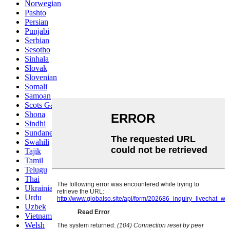
Norwegian
Pashto
Persian
Punjabi
Serbian
Sesotho
Sinhala
Slovak
Slovenian
Somali
Samoan
Scots Gaelic
Shona
Sindhi
Sundanese
Swahili
Tajik
Tamil
Telugu
Thai
Ukrainian
Urdu
Uzbek
Vietnamese
Welsh