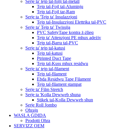
Serje ta' tejp tal-folji tal-metall
Tejp tal-Fojl tal-Aluminju
Tejp tal-Fojl tar-Ram
Serje ta 'Tejp ta' Insulazzjoni
Tejp tal-Insulazzjoni Elettrika tal-PVC
Serje ta' Tejp ta' Twissija
PVC SafetyTape kontra ż-żlieq
Tejp ta' Attenzjoni PE mhux adeżiv
Tejp tal-Barra tal-PVC
Serje ta' tejp tal-katusi
Tejp tal-katusi
Ptrinted Duct Tape
Tejp tal-Kuss mhux residwu
Serje ta' tejp tal-filament
Tejp tal-filament
Ebda Residwu Tape Filament
Tejp tal-filament stampat
Serje ta' Film Stretch
Serje ta 'Kolla Dewweb sħuna
Stikek tal-Kolla Dewweb sħun
Serje Roll Jombo
Oħrajn
WASLA ĠDIDA
Prodotti Oħra
SERVIZZ OEM