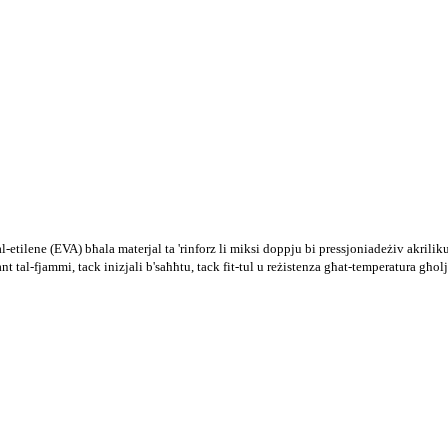
etilene (EVA) bħala materjal ta 'rinforz li miksi doppju bi pressjoni
adeżiv akriliku
ant tal-fjammi, tack inizjali b'saħħtu, tack fit-tul u reżistenza għat-temperatura għolj