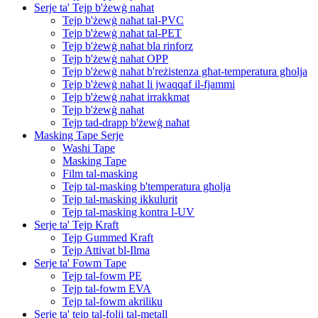
Serje ta' Tejp b'żewġ naħat
Tejp b'żewġ naħat tal-PVC
Tejp b'żewġ naħat tal-PET
Tejp b'żewġ naħat bla rinforz
Tejp b'żewġ naħat OPP
Tejp b'żewġ naħat b'reżistenza għat-temperatura għolja
Tejp b'żewġ naħat li jwaqqaf il-fjammi
Tejp b'żewġ naħat irrakkmat
Tejp b'żewġ naħat
Tejp tad-drapp b'żewġ naħat
Masking Tape Serje
Washi Tape
Masking Tape
Film tal-masking
Tejp tal-masking b'temperatura għolja
Tejp tal-masking ikkulurit
Tejp tal-masking kontra l-UV
Serje ta' Tejp Kraft
Tejp Gummed Kraft
Tejp Attivat bl-Ilma
Serje ta' Fowm Tape
Tejp tal-fowm PE
Tejp tal-fowm EVA
Tejp tal-fowm akriliku
Serje ta' tejp tal-folji tal-metall