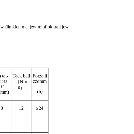
żaw flimkien ma' jew minflok trail jew
 tat-
Tack ball
Forza li
r ta'
żżomm
（Nru
0°
#）
(h)
5mm)
10
12
≥24