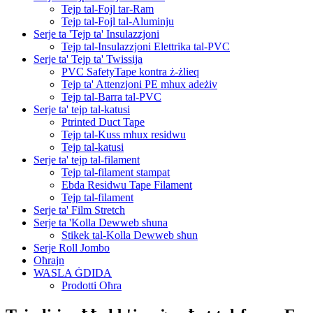
Tejp tal-Fojl tar-Ram
Tejp tal-Fojl tal-Aluminju
Serje ta 'Tejp ta' Insulazzjoni
Tejp tal-Insulazzjoni Elettrika tal-PVC
Serje ta' Tejp ta' Twissija
PVC SafetyTape kontra ż-żlieq
Tejp ta' Attenzjoni PE mhux adeżiv
Tejp tal-Barra tal-PVC
Serje ta' tejp tal-katusi
Ptrinted Duct Tape
Tejp tal-Kuss mhux residwu
Tejp tal-katusi
Serje ta' tejp tal-filament
Tejp tal-filament stampat
Ebda Residwu Tape Filament
Tejp tal-filament
Serje ta' Film Stretch
Serje ta 'Kolla Dewweb sħuna
Stikek tal-Kolla Dewweb sħun
Serje Roll Jombo
Oħrajn
WASLA ĠDIDA
Prodotti Oħra