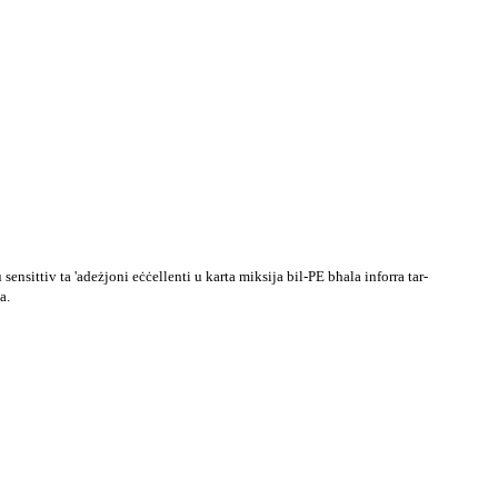
 sensittiv ta 'adeżjoni eċċellenti u karta miksija bil-PE bħala inforra tar-
a.