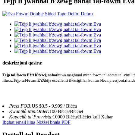
Tejp li jwaħħal b'żewġ naħat tal-fowm Eva
deskrizzjoni qasira:
Tejp tal-fowm EVA b'żewġ naħat
huwa magħmul minn fowm tal-aċetat tal-vinil tal-
rilaxx.
Tejp tal-fowm EVA
hija eċċellenti fl-issiġillar, kontra l-kompressjoni,
ritard
Prezz FOB:
US $0.5 - 9,999 / Biċċa
Kwantità Min.Order:
100 Biċċa/Biċċiet
Kapaċità ta' Provvista:
10000 Biċċa/Biċċiet kull Xahar
Ibgħat email lilna
Niżżel bħala PDF
Dettall tal-Prodott