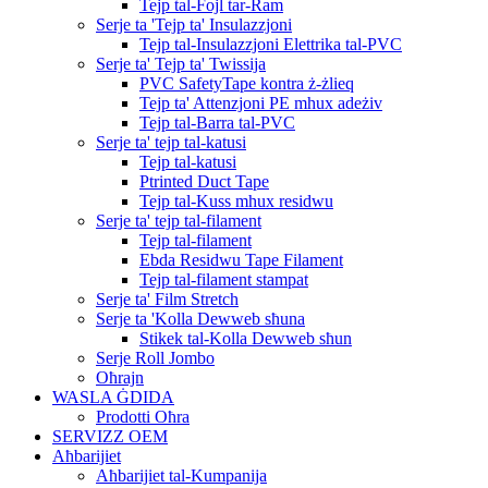
Tejp tal-Fojl tar-Ram
Serje ta 'Tejp ta' Insulazzjoni
Tejp tal-Insulazzjoni Elettrika tal-PVC
Serje ta' Tejp ta' Twissija
PVC SafetyTape kontra ż-żlieq
Tejp ta' Attenzjoni PE mhux adeżiv
Tejp tal-Barra tal-PVC
Serje ta' tejp tal-katusi
Tejp tal-katusi
Ptrinted Duct Tape
Tejp tal-Kuss mhux residwu
Serje ta' tejp tal-filament
Tejp tal-filament
Ebda Residwu Tape Filament
Tejp tal-filament stampat
Serje ta' Film Stretch
Serje ta 'Kolla Dewweb sħuna
Stikek tal-Kolla Dewweb sħun
Serje Roll Jombo
Oħrajn
WASLA ĠDIDA
Prodotti Oħra
SERVIZZ OEM
Aħbarijiet
Aħbarijiet tal-Kumpanija