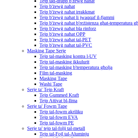
Tejp tad-drapp b'żewġ naħat
Tejp b'żewġ naħat
Tejp b'żewġ naħat irrakkmat
Tejp b'żewġ naħat li jwaqqaf il-fjammi
Tejp b'żewġ naħat b'reżistenza għat-temperatura għ
Tejp b'żewġ naħat bla rinforz
Tejp b'żewġ naħat OPP
Tejp b'żewġ naħat tal-PET
Tejp b'żewġ naħat tal-PVC
Masking Tape Serje
Tejp tal-masking kontra l-UV
Tejp tal-masking ikkulurit
Tejp tal-masking b'temperatura għolja
Film tal-masking
Masking Tape
Washi Tape
Serje ta' Tejp Kraft
Tejp Gummed Kraft
Tejp Attivat bl-Ilma
Serje ta' Fowm Tape
Tejp tal-fowm akriliku
Tejp tal-fowm EVA
Tejp tal-fowm PE
Serje ta' tejp tal-folji tal-metall
Tejp tal-Fojl tal-Aluminju