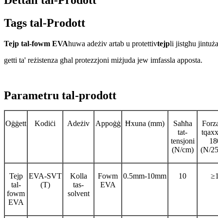
Tags tal-Prodott
Tejp tal-fowm EVA
huwa adeżiv artab u protettiv
tejp
li jistgħu jintu
getti ta' reżistenza għal protezzjoni miżjuda jew imfassla apposta.
Parametru tal-prodott
Oġġett
Kodiċi
Adeżiv
Appoġġ
Ħxuna (mm)
Saħħa
Forza
tat-
tqaxxi
tensjoni
18
(N/cm)
(N/2
Tejp
EVA-SVT
Kolla
Fowm
0.5mm-10mm
10
≥
tal-
(T)
tas-
EVA
fowm
solvent
EVA