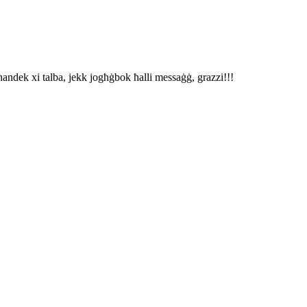
ħandek xi talba, jekk jogħġbok ħalli messaġġ, grazzi!!!