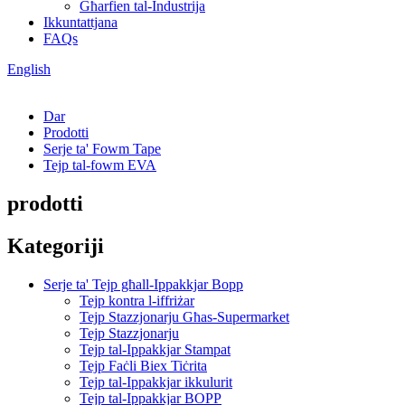
Għarfien tal-Industrija
Ikkuntattjana
FAQs
English
Dar
Prodotti
Serje ta' Fowm Tape
Tejp tal-fowm EVA
prodotti
Kategoriji
Serje ta' Tejp għall-Ippakkjar Bopp
Tejp kontra l-iffriżar
Tejp Stazzjonarju Għas-Supermarket
Tejp Stazzjonarju
Tejp tal-Ippakkjar Stampat
Tejp Faċli Biex Tiċrita
Tejp tal-Ippakkjar ikkulurit
Tejp tal-Ippakkjar BOPP