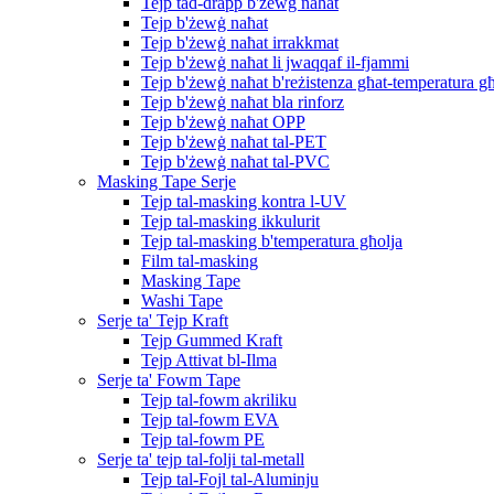
Tejp tad-drapp b'żewġ naħat
Tejp b'żewġ naħat
Tejp b'żewġ naħat irrakkmat
Tejp b'żewġ naħat li jwaqqaf il-fjammi
Tejp b'żewġ naħat b'reżistenza għat-temperatura għ
Tejp b'żewġ naħat bla rinforz
Tejp b'żewġ naħat OPP
Tejp b'żewġ naħat tal-PET
Tejp b'żewġ naħat tal-PVC
Masking Tape Serje
Tejp tal-masking kontra l-UV
Tejp tal-masking ikkulurit
Tejp tal-masking b'temperatura għolja
Film tal-masking
Masking Tape
Washi Tape
Serje ta' Tejp Kraft
Tejp Gummed Kraft
Tejp Attivat bl-Ilma
Serje ta' Fowm Tape
Tejp tal-fowm akriliku
Tejp tal-fowm EVA
Tejp tal-fowm PE
Serje ta' tejp tal-folji tal-metall
Tejp tal-Fojl tal-Aluminju