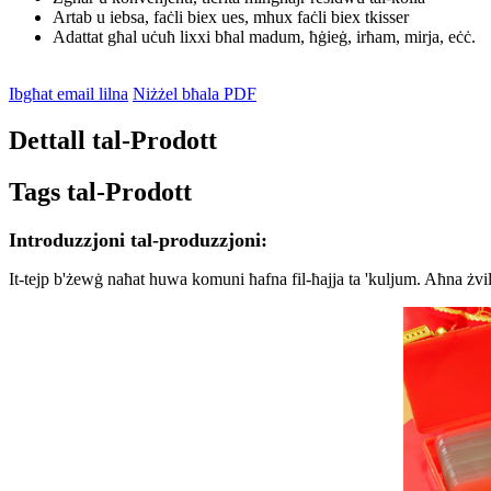
Artab u iebsa, faċli biex ues, mhux faċli biex tkisser
Adattat għal uċuħ lixxi bħal madum, ħġieġ, irħam, mirja, eċċ.
Ibgħat email lilna
Niżżel bħala PDF
Dettall tal-Prodott
Tags tal-Prodott
Introduzzjoni tal-produzzjoni:
It-tejp b'żewġ naħat huwa komuni ħafna fil-ħajja ta 'kuljum. Aħna żvil