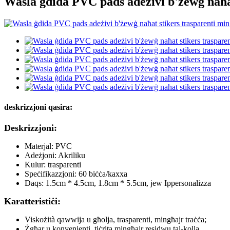
Wasla ġdida PVC pads adeżivi b'żewġ naħat
deskrizzjoni qasira:
Deskrizzjoni:
Materjal: PVC
Adeżjoni: Akriliku
Kulur: trasparenti
Speċifikazzjoni: 60 biċċa/kaxxa
Daqs: 1.5cm * 4.5cm, 1.8cm * 5.5cm, jew Ippersonalizza
Karatteristiċi:
Viskożità qawwija u għolja, trasparenti, mingħajr traċċa;
Żgħar u konvenjenti, tiċrita mingħajr residwu tal-kolla