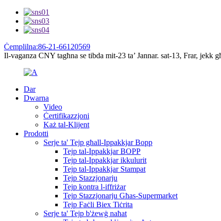
Ċemplilna:86-21-66120569
Il-vaganza CNY tagħna se tibda mit-23 ta’ Jannar. sat-13, Frar, jekk g
Dar
Dwarna
Video
Ċertifikazzjoni
Każ tal-Klijent
Prodotti
Serje ta' Tejp għall-Ippakkjar Bopp
Tejp tal-Ippakkjar BOPP
Tejp tal-Ippakkjar ikkulurit
Tejp tal-Ippakkjar Stampat
Tejp Stazzjonarju
Tejp kontra l-iffriżar
Tejp Stazzjonarju Għas-Supermarket
Tejp Faċli Biex Tiċrita
Serje ta' Tejp b'żewġ naħat