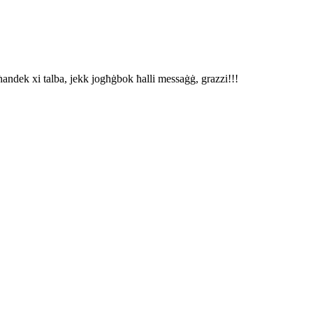
ħandek xi talba, jekk jogħġbok ħalli messaġġ, grazzi!!!