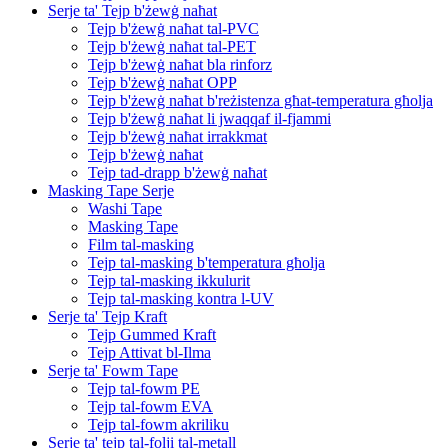
Serje ta' Tejp b'żewġ naħat
Tejp b'żewġ naħat tal-PVC
Tejp b'żewġ naħat tal-PET
Tejp b'żewġ naħat bla rinforz
Tejp b'żewġ naħat OPP
Tejp b'żewġ naħat b'reżistenza għat-temperatura għolja
Tejp b'żewġ naħat li jwaqqaf il-fjammi
Tejp b'żewġ naħat irrakkmat
Tejp b'żewġ naħat
Tejp tad-drapp b'żewġ naħat
Masking Tape Serje
Washi Tape
Masking Tape
Film tal-masking
Tejp tal-masking b'temperatura għolja
Tejp tal-masking ikkulurit
Tejp tal-masking kontra l-UV
Serje ta' Tejp Kraft
Tejp Gummed Kraft
Tejp Attivat bl-Ilma
Serje ta' Fowm Tape
Tejp tal-fowm PE
Tejp tal-fowm EVA
Tejp tal-fowm akriliku
Serje ta' tejp tal-folji tal-metall