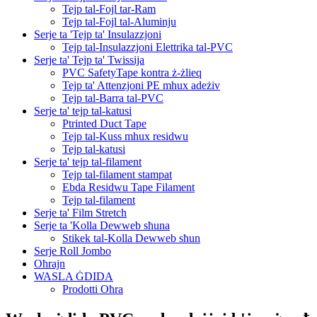
Tejp tal-Fojl tar-Ram
Tejp tal-Fojl tal-Aluminju
Serje ta 'Tejp ta' Insulazzjoni
Tejp tal-Insulazzjoni Elettrika tal-PVC
Serje ta' Tejp ta' Twissija
PVC SafetyTape kontra ż-żlieq
Tejp ta' Attenzjoni PE mhux adeżiv
Tejp tal-Barra tal-PVC
Serje ta' tejp tal-katusi
Ptrinted Duct Tape
Tejp tal-Kuss mhux residwu
Tejp tal-katusi
Serje ta' tejp tal-filament
Tejp tal-filament stampat
Ebda Residwu Tape Filament
Tejp tal-filament
Serje ta' Film Stretch
Serje ta 'Kolla Dewweb sħuna
Stikek tal-Kolla Dewweb sħun
Serje Roll Jombo
Oħrajn
WASLA ĠDIDA
Prodotti Oħra