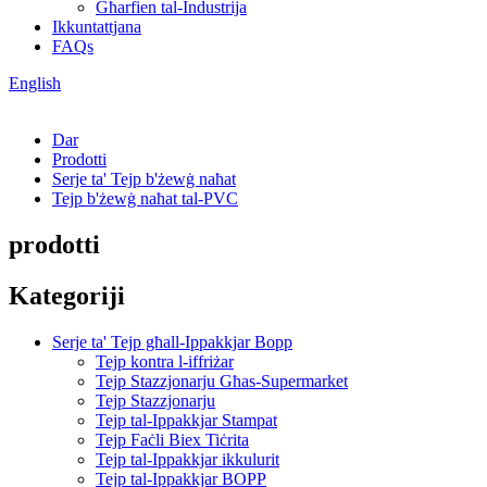
Għarfien tal-Industrija
Ikkuntattjana
FAQs
English
Dar
Prodotti
Serje ta' Tejp b'żewġ naħat
Tejp b'żewġ naħat tal-PVC
prodotti
Kategoriji
Serje ta' Tejp għall-Ippakkjar Bopp
Tejp kontra l-iffriżar
Tejp Stazzjonarju Għas-Supermarket
Tejp Stazzjonarju
Tejp tal-Ippakkjar Stampat
Tejp Faċli Biex Tiċrita
Tejp tal-Ippakkjar ikkulurit
Tejp tal-Ippakkjar BOPP