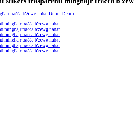
 stikers trasparenti mingħajr traċċa b'że