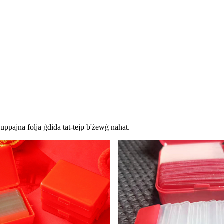
uppajna folja ġdida tat-tejp b'żewġ naħat.