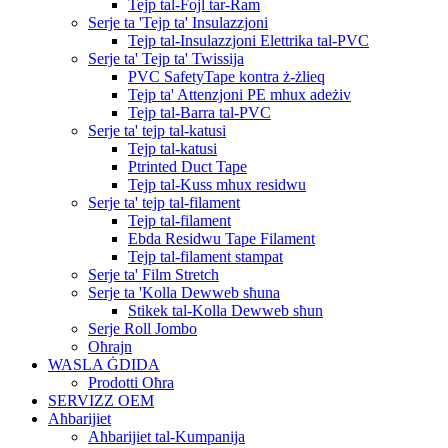
Tejp tal-Fojl tar-Ram
Serje ta 'Tejp ta' Insulazzjoni
Tejp tal-Insulazzjoni Elettrika tal-PVC
Serje ta' Tejp ta' Twissija
PVC SafetyTape kontra ż-żlieq
Tejp ta' Attenzjoni PE mhux adeżiv
Tejp tal-Barra tal-PVC
Serje ta' tejp tal-katusi
Tejp tal-katusi
Ptrinted Duct Tape
Tejp tal-Kuss mhux residwu
Serje ta' tejp tal-filament
Tejp tal-filament
Ebda Residwu Tape Filament
Tejp tal-filament stampat
Serje ta' Film Stretch
Serje ta 'Kolla Dewweb sħuna
Stikek tal-Kolla Dewweb sħun
Serje Roll Jombo
Oħrajn
WASLA ĠDIDA
Prodotti Oħra
SERVIZZ OEM
Aħbarijiet
Aħbarijiet tal-Kumpanija