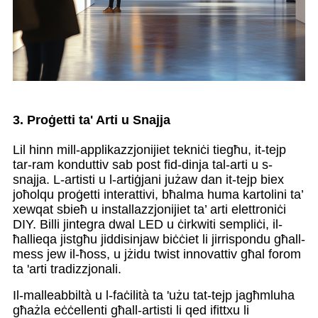
3. Proġetti ta' Arti u Snajja
Lil hinn mill-applikazzjonijiet tekniċi tiegħu, it-tejp
tar-ram konduttiv sab post fid-dinja tal-arti u s-
snajja. L-artisti u l-artiġjani jużaw dan it-tejp biex
joħolqu proġetti interattivi, bħalma huma kartolini ta’
xewqat sbieħ u installazzjonijiet ta’ arti elettroniċi
DIY. Billi jintegra dwal LED u ċirkwiti sempliċi, il-
ħallieqa jistgħu jiddisinjaw biċċiet li jirrispondu għall-
mess jew il-ħoss, u jżidu twist innovattiv għal forom
ta 'arti tradizzjonali.
Il-malleabbiltà u l-faċilità ta 'użu tat-tejp jagħmluha
għażla eċċellenti għall-artisti li qed ifittxu li