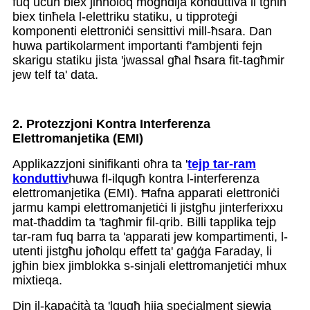
fuq uċuħ biex jinħoloq mogħdija konduttiva li tgħin
biex tinħela l-elettriku statiku, u tipproteġi
komponenti elettroniċi sensittivi mill-ħsara. Dan
huwa partikolarment importanti f'ambjenti fejn
skarigu statiku jista 'jwassal għal ħsara fit-tagħmir
jew telf ta' data.
2. Protezzjoni Kontra Interferenza
Elettromanjetika (EMI)
Applikazzjoni sinifikanti oħra ta '
tejp tar-ram
konduttiv
huwa fl-ilqugħ kontra l-interferenza
elettromanjetika (EMI). Ħafna apparati elettroniċi
jarmu kampi elettromanjetiċi li jistgħu jinterferixxu
mat-tħaddim ta 'tagħmir fil-qrib. Billi tapplika tejp
tar-ram fuq barra ta 'apparati jew kompartimenti, l-
utenti jistgħu joħolqu effett ta' gaġġa Faraday, li
jgħin biex jimblokka s-sinjali elettromanjetiċi mhux
mixtieqa.
Din il-kapaċità ta 'lqugħ hija speċjalment siewja