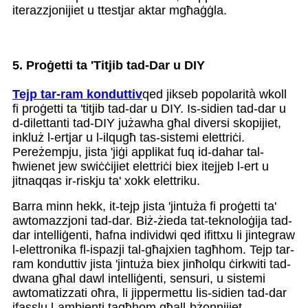
iterazzjonijiet u ttestjar aktar mgħaġġla.
5. Proġetti ta 'Titjib tad-Dar u DIY
Tejp tar-ram konduttiv
qed jikseb popolarità wkoll
fi proġetti ta 'titjib tad-dar u DIY. Is-sidien tad-dar u
d-dilettanti tad-DIY jużawha għal diversi skopijiet,
inkluż l-ertjar u l-ilqugħ tas-sistemi elettriċi.
Pereżempju, jista 'jiġi applikat fuq id-dahar tal-
ħwienet jew swiċċijiet elettriċi biex itejjeb l-ert u
jitnaqqas ir-riskju ta' xokk elettriku.
Barra minn hekk, it-tejp jista 'jintuża fi proġetti ta'
awtomazzjoni tad-dar. Biż-żieda tat-teknoloġija tad-
dar intelliġenti, ħafna individwi qed ifittxu li jintegraw
l-elettronika fl-ispazji tal-għajxien tagħhom. Tejp tar-
ram konduttiv jista 'jintuża biex jinħolqu ċirkwiti tad-
dwana għal dawl intelliġenti, sensuri, u sistemi
awtomatizzati oħra, li jippermettu lis-sidien tad-dar
ifasslu l-ambjenti tagħhom għall-bżonnijiet