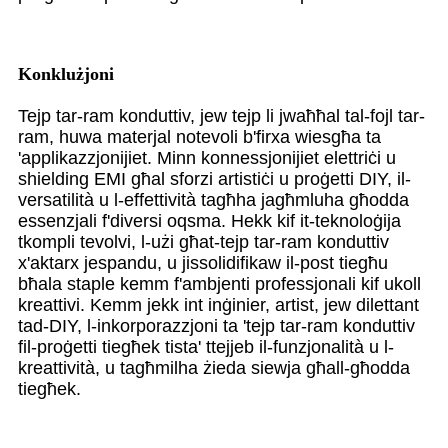
Konklużjoni
Tejp tar-ram konduttiv, jew tejp li jwaħħal tal-fojl tar-
ram, huwa materjal notevoli b'firxa wiesgħa ta
'applikazzjonijiet. Minn konnessjonijiet elettriċi u
shielding EMI għal sforzi artistiċi u proġetti DIY, il-
versatilità u l-effettività tagħha jagħmluha għodda
essenzjali f'diversi oqsma. Hekk kif it-teknoloġija
tkompli tevolvi, l-użi għat-tejp tar-ram konduttiv
x'aktarx jespandu, u jissolidifikaw il-post tiegħu
bħala staple kemm f'ambjenti professjonali kif ukoll
kreattivi. Kemm jekk int inġinier, artist, jew dilettant
tad-DIY, l-inkorporazzjoni ta 'tejp tar-ram konduttiv
fil-proġetti tiegħek tista' ttejjeb il-funzjonalità u l-
kreattività, u tagħmilha żieda siewja għall-għodda
tiegħek.