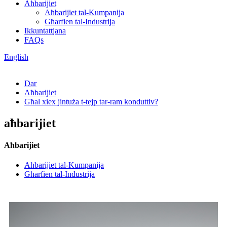
Aħbarijiet
Aħbarijiet tal-Kumpanija
Għarfien tal-Industrija
Ikkuntattjana
FAQs
English
Dar
Aħbarijiet
Għal xiex jintuża t-tejp tar-ram konduttiv?
aħbarijiet
Aħbarijiet
Aħbarijiet tal-Kumpanija
Għarfien tal-Industrija