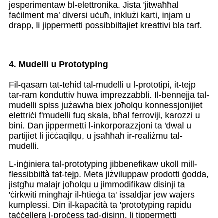
jesperimentaw bl-elettronika. Jista 'jitwaħħal
faċilment ma' diversi uċuħ, inklużi karti, injam u
drapp, li jippermetti possibbiltajiet kreattivi bla tarf.
4. Mudelli u Prototyping
Fil-qasam tat-teħid tal-mudelli u l-prototipi, it-tejp
tar-ram konduttiv huwa imprezzabbli. Il-bennejja tal-
mudelli spiss jużawha biex joħolqu konnessjonijiet
elettriċi f'mudelli fuq skala, bħal ferroviji, karozzi u
bini. Dan jippermetti l-inkorporazzjoni ta 'dwal u
partijiet li jiċċaqilqu, u jsaħħaħ ir-realiżmu tal-
mudelli.
L-inġiniera tal-prototyping jibbenefikaw ukoll mill-
flessibbiltà tat-tejp. Meta jiżviluppaw prodotti ġodda,
jistgħu malajr joħolqu u jimmodifikaw disinji ta
'ċirkwiti mingħajr il-ħtieġa ta' issaldjar jew wajers
kumplessi. Din il-kapaċità ta 'prototyping rapidu
taċċellera l-proċess tad-disinn, li tippermetti