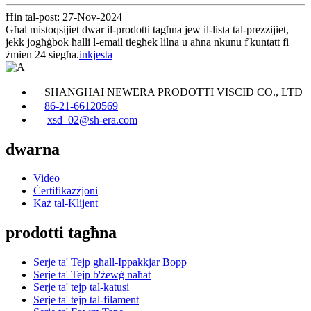
Ħin tal-post: 27-Nov-2024
Għal mistoqsijiet dwar il-prodotti tagħna jew il-lista tal-prezzijiet,
jekk jogħġbok ħalli l-email tiegħek lilna u aħna nkunu f'kuntatt fi
żmien 24 siegħa.
inkjesta
SHANGHAI NEWERA PRODOTTI VISCID CO., LTD
86-21-66120569
xsd_02@sh-era.com
dwarna
Video
Ċertifikazzjoni
Każ tal-Klijent
prodotti tagħna
Serje ta' Tejp għall-Ippakkjar Bopp
Serje ta' Tejp b'żewġ naħat
Serje ta' tejp tal-katusi
Serje ta' tejp tal-filament