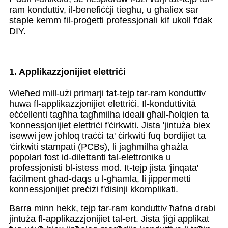
ram konduttiv, il-benefiċċji tiegħu, u għaliex sar
staple kemm fil-proġetti professjonali kif ukoll f'dak
DIY.
1. Applikazzjonijiet elettriċi
Wieħed mill-użi primarji tat-tejp tar-ram konduttiv
huwa fl-applikazzjonijiet elettriċi. Il-konduttività
eċċellenti tagħha tagħmilha ideali għall-ħolqien ta
'konnessjonijiet elettriċi f'ċirkwiti. Jista 'jintuża biex
isewwi jew joħloq traċċi ta' ċirkwiti fuq bordijiet ta
'ċirkwiti stampati (PCBs), li jagħmilha għażla
popolari fost id-dilettanti tal-elettronika u
professjonisti bl-istess mod. It-tejp jista 'jinqata'
faċilment għad-daqs u l-għamla, li jippermetti
konnessjonijiet preċiżi f'disinji kkomplikati.
Barra minn hekk, tejp tar-ram konduttiv ħafna drabi
jintuża fl-applikazzjonijiet tal-ert. Jista 'jiġi applikat