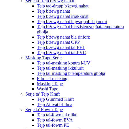
Serje ta' Tejp b'żewġ naħat
Tejp tad-drapp b'żewġ naħat
Tejp b'żewġ naħat
Tejp b'żewġ naħat irrakkmat
Tejp b'żewġ naħat li jwaqqaf il-fjammi
Tejp b'żewġ naħat b'reżistenza għat-temperatura
għolja
Tejp b'żewġ naħat bla rinforz
Tejp b'żewġ naħat OPP
Tejp b'żewġ naħat tal-PET
Tejp b'żewġ naħat tal-PVC
Masking Tape Serje
Tejp tal-masking kontra l-UV
Tejp tal-masking ikkulurit
Tejp tal-masking b'temperatura għolja
Film tal-masking
Masking Tape
Washi Tape
Serje ta' Tejp Kraft
Tejp Gummed Kraft
Tejp Attivat bl-Ilma
Serje ta' Fowm Tape
Tejp tal-fowm akriliku
Tejp tal-fowm EVA
Tejp tal-fowm PE