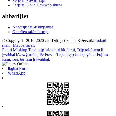
Serje ta' Fowm Tape
Serje ta 'Kolla Dewweb sħuna
aħbarijiet
Aħbarijiet tal-Kumpanija
Għarfien tal-Industrija
© Copyright - 2010-2020 : Id-Drittijiet kollha Riżervati.
Prodotti
sħan
-
Mappa tas-sit
Pitturi Masking Tape
,
tejp tal-pitturi kkuluriti
,
Tejp tal-fowm li
jwaħħal b'żewġ naħat
,
Pe Fowm Tape
,
Tejp tal-Ilqugħ tal-Fojl tar-
Ram
,
Tejp tar-ram li jwaħħal
,
Ibgħat Email
WhatsApp