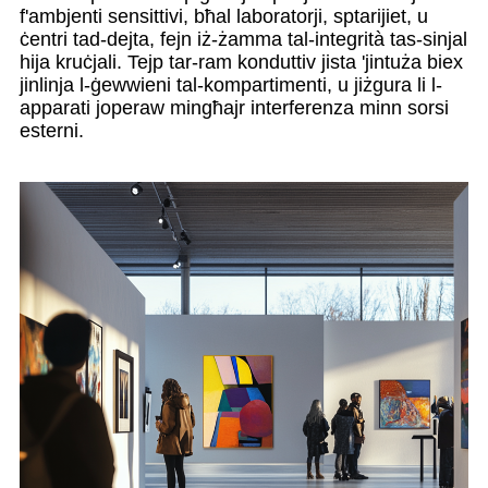
f'ambjenti sensittivi, bħal laboratorji, sptarijiet, u
ċentri tad-dejta, fejn iż-żamma tal-integrità tas-sinjal
hija kruċjali. Tejp tar-ram konduttiv jista 'jintuża biex
jinlinja l-ġewwieni tal-kompartimenti, u jiżgura li l-
apparati joperaw mingħajr interferenza minn sorsi
esterni.