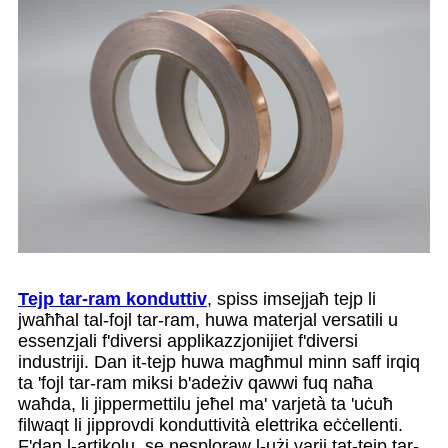
Tejp tar-ram konduttiv
, spiss imsejjaħ tejp li
jwaħħal tal-fojl tar-ram, huwa materjal versatili u
essenzjali f'diversi applikazzjonijiet f'diversi
industriji. Dan it-tejp huwa magħmul minn saff irqiq
ta 'fojl tar-ram miksi b'adeżiv qawwi fuq naħa
waħda, li jippermettilu jeħel ma' varjetà ta 'uċuħ
filwaqt li jipprovdi konduttività elettrika eċċellenti.
F'dan l-artikolu, se nesploraw l-użi varji tat-tejp tar-