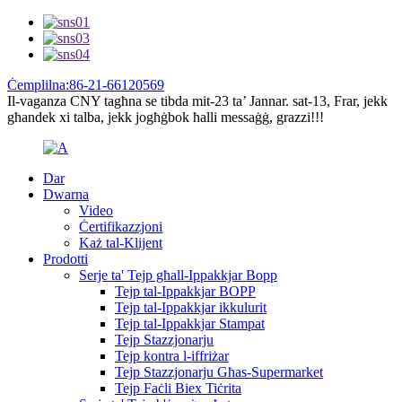
Ċemplilna:86-21-66120569
Il-vaganza CNY tagħna se tibda mit-23 ta’ Jannar. sat-13, Frar, jekk
għandek xi talba, jekk jogħġbok ħalli messaġġ, grazzi!!!
Dar
Dwarna
Video
Ċertifikazzjoni
Każ tal-Klijent
Prodotti
Serje ta' Tejp għall-Ippakkjar Bopp
Tejp tal-Ippakkjar BOPP
Tejp tal-Ippakkjar ikkulurit
Tejp tal-Ippakkjar Stampat
Tejp Stazzjonarju
Tejp kontra l-iffriżar
Tejp Stazzjonarju Għas-Supermarket
Tejp Faċli Biex Tiċrita