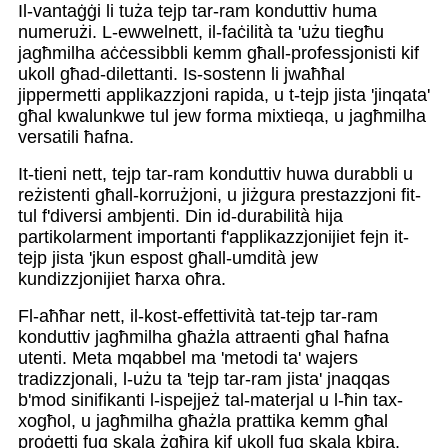
Il-vantaġġi li tuża tejp tar-ram konduttiv huma
numerużi. L-ewwelnett, il-faċilità ta 'użu tiegħu
jagħmilha aċċessibbli kemm għall-professjonisti kif
ukoll għad-dilettanti. Is-sostenn li jwaħħal
jippermetti applikazzjoni rapida, u t-tejp jista 'jinqata'
għal kwalunkwe tul jew forma mixtieqa, u jagħmilha
versatili ħafna.
It-tieni nett, tejp tar-ram konduttiv huwa durabbli u
reżistenti għall-korrużjoni, u jiżgura prestazzjoni fit-
tul f'diversi ambjenti. Din id-durabilità hija
partikolarment importanti f'applikazzjonijiet fejn it-
tejp jista 'jkun espost għall-umdità jew
kundizzjonijiet ħarxa oħra.
Fl-aħħar nett, il-kost-effettività tat-tejp tar-ram
konduttiv jagħmilha għażla attraenti għal ħafna
utenti. Meta mqabbel ma 'metodi ta' wajers
tradizzjonali, l-użu ta 'tejp tar-ram jista' jnaqqas
b'mod sinifikanti l-ispejjeż tal-materjal u l-ħin tax-
xogħol, u jagħmilha għażla prattika kemm għal
proġetti fuq skala żgħira kif ukoll fuq skala kbira.