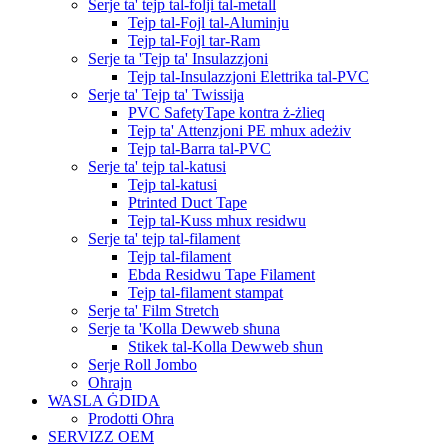
Serje ta' tejp tal-folji tal-metall
Tejp tal-Fojl tal-Aluminju
Tejp tal-Fojl tar-Ram
Serje ta 'Tejp ta' Insulazzjoni
Tejp tal-Insulazzjoni Elettrika tal-PVC
Serje ta' Tejp ta' Twissija
PVC SafetyTape kontra ż-żlieq
Tejp ta' Attenzjoni PE mhux adeżiv
Tejp tal-Barra tal-PVC
Serje ta' tejp tal-katusi
Tejp tal-katusi
Ptrinted Duct Tape
Tejp tal-Kuss mhux residwu
Serje ta' tejp tal-filament
Tejp tal-filament
Ebda Residwu Tape Filament
Tejp tal-filament stampat
Serje ta' Film Stretch
Serje ta 'Kolla Dewweb sħuna
Stikek tal-Kolla Dewweb sħun
Serje Roll Jombo
Oħrajn
WASLA ĠDIDA
Prodotti Oħra
SERVIZZ OEM