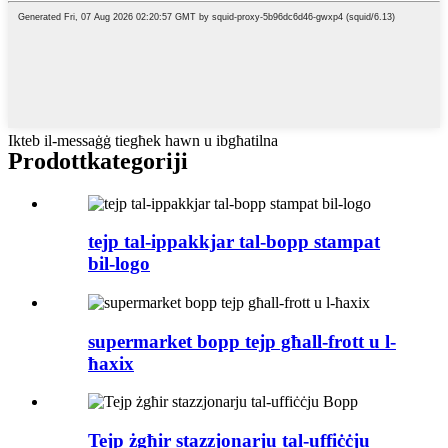
Ikteb il-messaġġ tiegħek hawn u ibgħatilna
Prodott
kategoriji
tejp tal-ippakkjar tal-bopp stampat
bil-logo
supermarket bopp tejp għall-frott u l-
ħaxix
Tejp żgħir stazzjonarju tal-uffiċċju