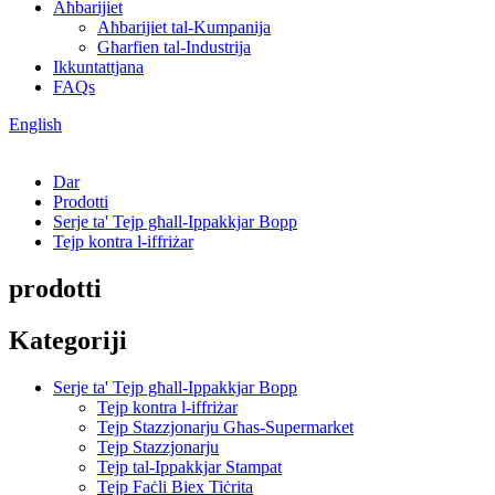
Aħbarijiet
Aħbarijiet tal-Kumpanija
Għarfien tal-Industrija
Ikkuntattjana
FAQs
English
Dar
Prodotti
Serje ta' Tejp għall-Ippakkjar Bopp
Tejp kontra l-iffriżar
prodotti
Kategoriji
Serje ta' Tejp għall-Ippakkjar Bopp
Tejp kontra l-iffriżar
Tejp Stazzjonarju Għas-Supermarket
Tejp Stazzjonarju
Tejp tal-Ippakkjar Stampat
Tejp Faċli Biex Tiċrita