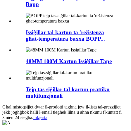
Bopp
Issiġillar tal-kartun ta 'reżistenza
għat-temperatura baxxa BOPP...
48MM 100M Kartun Issiġillar Tape
Tejp tas-siġillar tal-kartun prattiku
multifunzjonali
Għal mistoqsijiet dwar il-prodotti tagħna jew il-lista tal-prezzijiet,
jekk jogħġbok ħalli l-email tiegħek lilna u aħna nkunu f'kuntatt fi
żmien 24 siegħa.
inkjesta