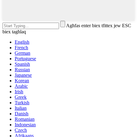
Agħfas enter biex tfittex jew ESC
biex tagħlaq
English
French
German
Portuguese
Spanish
Russian
Japanese
Korean
Arabic
Irish
Greek
Turkish
Italian
Danish
Romanian
Indonesian
Czech
Afrikaans