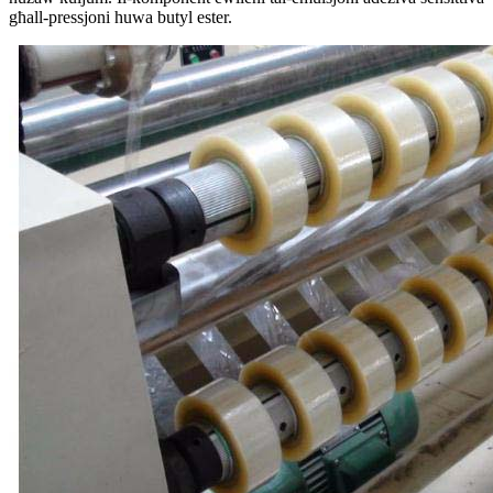
għall-pressjoni huwa butyl ester.