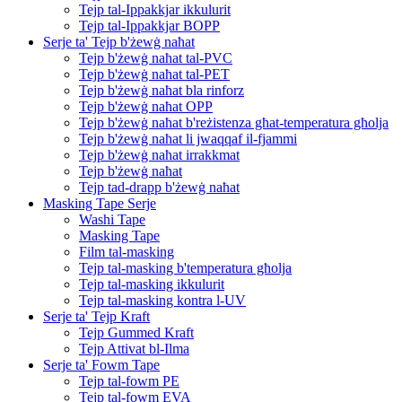
Tejp tal-Ippakkjar ikkulurit
Tejp tal-Ippakkjar BOPP
Serje ta' Tejp b'żewġ naħat
Tejp b'żewġ naħat tal-PVC
Tejp b'żewġ naħat tal-PET
Tejp b'żewġ naħat bla rinforz
Tejp b'żewġ naħat OPP
Tejp b'żewġ naħat b'reżistenza għat-temperatura għolja
Tejp b'żewġ naħat li jwaqqaf il-fjammi
Tejp b'żewġ naħat irrakkmat
Tejp b'żewġ naħat
Tejp tad-drapp b'żewġ naħat
Masking Tape Serje
Washi Tape
Masking Tape
Film tal-masking
Tejp tal-masking b'temperatura għolja
Tejp tal-masking ikkulurit
Tejp tal-masking kontra l-UV
Serje ta' Tejp Kraft
Tejp Gummed Kraft
Tejp Attivat bl-Ilma
Serje ta' Fowm Tape
Tejp tal-fowm PE
Tejp tal-fowm EVA