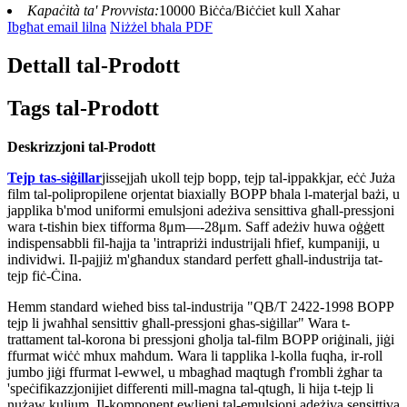
Kapaċità ta' Provvista:
10000 Biċċa/Biċċiet kull Xahar
Ibgħat email lilna
Niżżel bħala PDF
Dettall tal-Prodott
Tags tal-Prodott
Deskrizzjoni tal-Prodott
Tejp tas-siġillar
jissejjaħ ukoll tejp bopp, tejp tal-ippakkjar, eċċ Juża
film tal-polipropilene orjentat biaxially BOPP bħala l-materjal bażi, u
japplika b'mod uniformi emulsjoni adeżiva sensittiva għall-pressjoni
wara t-tisħin biex tifforma 8μm—-28μm. Saff adeżiv huwa oġġett
indispensabbli fil-ħajja ta 'intrapriżi industrijali ħfief, kumpaniji, u
individwi. Il-pajjiż m'għandux standard perfett għall-industrija tat-
tejp fiċ-Ċina.
Hemm standard wieħed biss tal-industrija "QB/T 2422-1998 BOPP
tejp li jwaħħal sensittiv għall-pressjoni għas-siġillar" Wara t-
trattament tal-korona bi pressjoni għolja tal-film BOPP oriġinali, jiġi
ffurmat wiċċ mhux maħdum. Wara li tapplika l-kolla fuqha, ir-roll
jumbo jiġi ffurmat l-ewwel, u mbagħad maqtugħ f'rombli żgħar ta
'speċifikazzjonijiet differenti mill-magna tal-qtugħ, li hija t-tejp li
nużaw kuljum. Il-komponent ewlieni tal-emulsjoni adeżiva sensittiva