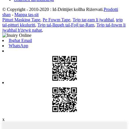
© Copyright - 2010-2020 : Id-Drittijiet kollha Riżervati.
Prodotti
sħan
-
Mappa tas-sit
Pitturi Masking Tape
,
Pe Fowm Tape
,
Tejp tar-ram li jwaħħal
,
tejp
tal-pitturi kkuluriti
,
Tejp tal-Ilqugħ tal-Fojl tar-Ram
,
Tejp tal-fowm li
jwaħħal b'żewġ naħat
,
Ibgħat Email
WhatsApp
x