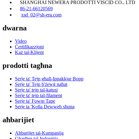
SHANGHAI NEWERA PRODOTTI VISCID CO., LTD
86-21-66120569
xsd_02@sh-era.com
dwarna
Video
Ċertifikazzjoni
Każ tal-Klijent
prodotti tagħna
Serje ta' Tejp għall-Ippakkjar Bopp
Serje ta' Tejp b'żewġ naħat
Serje ta' tejp tal-katusi
Serje ta' tejp tal-filament
Serje ta' Fowm Tape
Serje ta 'Kolla Dewweb sħuna
aħbarijiet
Aħbarijiet tal-Kumpanija
Għarfien tal-Industrija