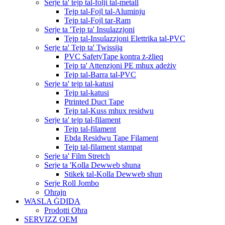
Serje ta' tejp tal-folji tal-metall
Tejp tal-Fojl tal-Aluminju
Tejp tal-Fojl tar-Ram
Serje ta 'Tejp ta' Insulazzjoni
Tejp tal-Insulazzjoni Elettrika tal-PVC
Serje ta' Tejp ta' Twissija
PVC SafetyTape kontra ż-żlieq
Tejp ta' Attenzjoni PE mhux adeżiv
Tejp tal-Barra tal-PVC
Serje ta' tejp tal-katusi
Tejp tal-katusi
Ptrinted Duct Tape
Tejp tal-Kuss mhux residwu
Serje ta' tejp tal-filament
Tejp tal-filament
Ebda Residwu Tape Filament
Tejp tal-filament stampat
Serje ta' Film Stretch
Serje ta 'Kolla Dewweb sħuna
Stikek tal-Kolla Dewweb sħun
Serje Roll Jombo
Oħrajn
WASLA ĠDIDA
Prodotti Oħra
SERVIZZ OEM