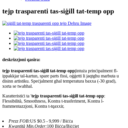
tejp trasparenti tas-siġill tat-temp opp
deskrizzjoni qasira:
tejp trasparenti tas-siġill tat-temp opp
jintuża prinċipalment fl-
ippakkjar tal-kartun, spare parts fissi, oġġetti li jaqtgħu marbuta u
disinn artistiku. Speċjalment għal temperatura baxxa (-30 grad),
xorta se twaħħal.
Karatteristiċi ta '
tejp trasparenti tas-siġill tat-temp opp
:
Flessibilità, Smoothness, Kontra t-trasferiment, Kontra l-
frammentazzjoni, Kontra t-tqaxxir,
Prezz FOB:
US $0.5 - 9,999 / Biċċa
Kwantità Min.Order:
100 Biċċa/Biċċiet