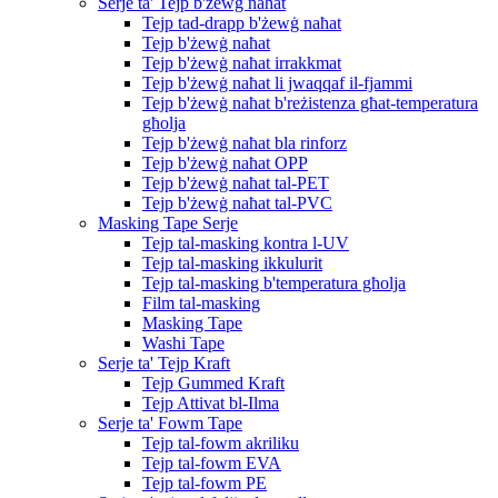
Serje ta' Tejp b'żewġ naħat
Tejp tad-drapp b'żewġ naħat
Tejp b'żewġ naħat
Tejp b'żewġ naħat irrakkmat
Tejp b'żewġ naħat li jwaqqaf il-fjammi
Tejp b'żewġ naħat b'reżistenza għat-temperatura
għolja
Tejp b'żewġ naħat bla rinforz
Tejp b'żewġ naħat OPP
Tejp b'żewġ naħat tal-PET
Tejp b'żewġ naħat tal-PVC
Masking Tape Serje
Tejp tal-masking kontra l-UV
Tejp tal-masking ikkulurit
Tejp tal-masking b'temperatura għolja
Film tal-masking
Masking Tape
Washi Tape
Serje ta' Tejp Kraft
Tejp Gummed Kraft
Tejp Attivat bl-Ilma
Serje ta' Fowm Tape
Tejp tal-fowm akriliku
Tejp tal-fowm EVA
Tejp tal-fowm PE