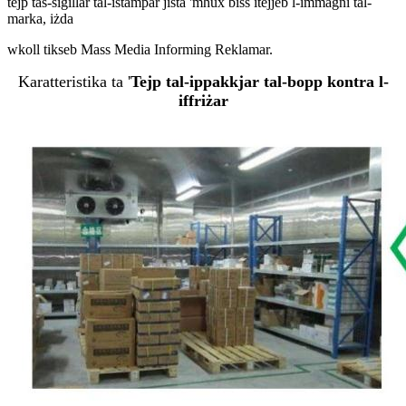
tejp tas-siġillar tal-istampar jista 'mhux biss itejjeb l-immaġni tal-
marka, iżda
wkoll tikseb Mass Media Informing Reklamar.
Karatteristika ta '
Tejp tal-ippakkjar tal-bopp kontra l-
iffriżar