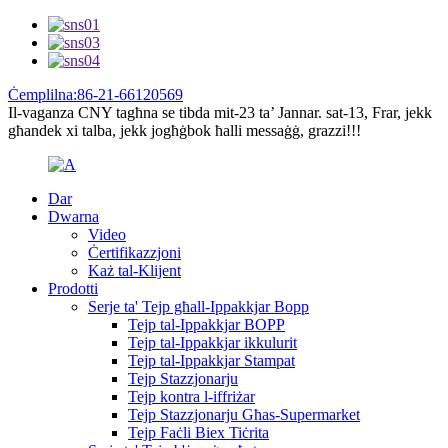
Ċemplilna:86-21-66120569
Il-vaganza CNY tagħna se tibda mit-23 ta’ Jannar. sat-13, Frar, jekk
għandek xi talba, jekk jogħġbok ħalli messaġġ, grazzi!!!
Dar
Dwarna
Video
Ċertifikazzjoni
Każ tal-Klijent
Prodotti
Serje ta' Tejp għall-Ippakkjar Bopp
Tejp tal-Ippakkjar BOPP
Tejp tal-Ippakkjar ikkulurit
Tejp tal-Ippakkjar Stampat
Tejp Stazzjonarju
Tejp kontra l-iffriżar
Tejp Stazzjonarju Għas-Supermarket
Tejp Faċli Biex Tiċrita