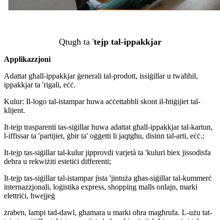
Qtugħ ta '
tejp tal-ippakkjar
Applikazzjoni
Adattat għall-ippakkjar ġenerali tal-prodott, issiġillar u twaħħil,
ippakkjar ta 'rigali, eċċ.
Kulur: Il-logo tal-istampar huwa aċċettabbli skont il-ħtiġijiet tal-
klijent.
It-tejp trasparenti tas-siġillar huwa adattat għall-ippakkjar tal-kartun,
l-iffissar ta 'partijiet, ġbir ta' oġġetti li jaqtgħu, disinn tal-arti, eċċ.;
It-tejp tas-siġillar tal-kulur jipprovdi varjetà ta 'kuluri biex jissodisfa
dehra u rekwiżiti estetiċi differenti;
It-tejp tas-siġillar tal-istampar jista 'jintuża għas-siġillar tal-kummerċ
internazzjonali, loġistika express, shopping malls onlajn, marki
elettriċi, ħwejjeġ
żraben, lampi tad-dawl, għamara u marki oħra magħrufa. L-użu tat-