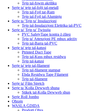
Tejp tal-fowm akriliku
Serje ta' tejp tal-folji tal-metall
Tejp tal-Fojl tar-Ram
Tejp tal-Fojl tal-Aluminju
Serje ta 'Tejp ta' Insulazzjoni
Tejp tal-Insulazzjoni Elettrika tal-PVC
Serje ta' Tejp ta' Twissija
PVC SafetyTape kontra ż-żlieq
Tejp ta' Attenzjoni PE mhux adeżiv
Tejp tal-Barra tal-PVC
Serje ta' tejp tal-katusi
Ptrinted Duct Tape
Tejp tal-Kuss mhux residwu
Tejp tal-katusi
Serje ta' tejp tal-filament
Tejp tal-filament stampat
Ebda Residwu Tape Filament
Tejp tal-filament
Serje ta' Film Stretch
Serje ta 'Kolla Dewweb sħuna
Stikek tal-Kolla Dewweb sħun
Serje Roll Jombo
Oħrajn
WASLA ĠDIDA
Prodotti Oħra