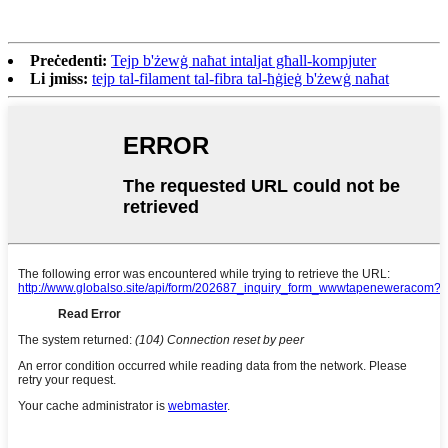
Preċedenti:
Tejp b'żewġ naħat intaljat għall-kompjuter
Li jmiss:
tejp tal-filament tal-fibra tal-ħġieġ b'żewġ naħat