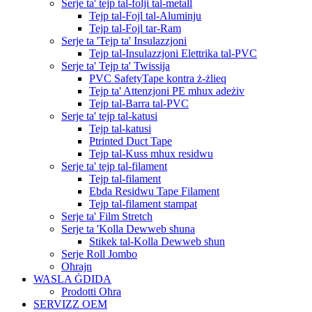
Serje ta' tejp tal-folji tal-metall
Tejp tal-Fojl tal-Aluminju
Tejp tal-Fojl tar-Ram
Serje ta 'Tejp ta' Insulazzjoni
Tejp tal-Insulazzjoni Elettrika tal-PVC
Serje ta' Tejp ta' Twissija
PVC SafetyTape kontra ż-żlieq
Tejp ta' Attenzjoni PE mhux adeżiv
Tejp tal-Barra tal-PVC
Serje ta' tejp tal-katusi
Tejp tal-katusi
Ptrinted Duct Tape
Tejp tal-Kuss mhux residwu
Serje ta' tejp tal-filament
Tejp tal-filament
Ebda Residwu Tape Filament
Tejp tal-filament stampat
Serje ta' Film Stretch
Serje ta 'Kolla Dewweb sħuna
Stikek tal-Kolla Dewweb sħun
Serje Roll Jombo
Oħrajn
WASLA ĠDIDA
Prodotti Oħra
SERVIZZ OEM