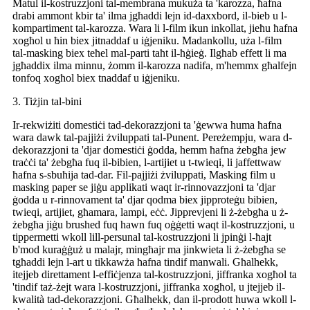
Matul il-kostruzzjoni tal-membrana mukuża ta 'karozza, ħafna
drabi ammont kbir ta' ilma jgħaddi lejn id-daxxbord, il-bieb u l-
kompartiment tal-karozza. Wara li l-film ikun inkollat, jieħu ħafna
xogħol u ħin biex jitnaddaf u iġjeniku. Madankollu, uża l-film
tal-masking biex teħel mal-parti taħt il-ħġieġ. Ilgħab effett li ma
jgħaddix ilma minnu, żomm il-karozza nadifa, m'hemmx għalfejn
tonfoq xogħol biex tnaddaf u iġjeniku.
3. Tiżjin tal-bini
Ir-rekwiżiti domestiċi tad-dekorazzjoni ta 'ġewwa huma ħafna
wara dawk tal-pajjiżi żviluppati tal-Punent. Pereżempju, wara d-
dekorazzjoni ta 'djar domestiċi ġodda, hemm ħafna żebgħa jew
traċċi ta' żebgħa fuq il-bibien, l-artijiet u t-twieqi, li jaffettwaw
ħafna s-sbuħija tad-dar. Fil-pajjiżi żviluppati, Masking film u
masking paper se jiġu applikati waqt ir-rinnovazzjoni ta 'djar
ġodda u r-rinnovament ta' djar qodma biex jipproteġu bibien,
twieqi, artijiet, għamara, lampi, eċċ. Jipprevjeni li ż-żebgħa u ż-
żebgħa jiġu brushed fuq hawn fuq oġġetti waqt il-kostruzzjoni, u
tippermetti wkoll lill-persunal tal-kostruzzjoni li jpinġi l-ħajt
b'mod kuraġġuż u malajr, mingħajr ma jinkwieta li ż-żebgħa se
tgħaddi lejn l-art u tikkawża ħafna tindif manwali. Għalhekk,
itejjeb direttament l-effiċjenza tal-kostruzzjoni, jiffranka xogħol ta
'tindif taż-żejt wara l-kostruzzjoni, jiffranka xogħol, u jtejjeb il-
kwalità tad-dekorazzjoni. Għalhekk, dan il-prodott huwa wkoll l-