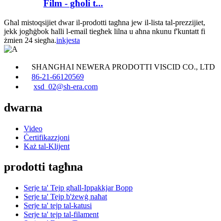
Film - għoli t...
Għal mistoqsijiet dwar il-prodotti tagħna jew il-lista tal-prezzijiet,
jekk jogħġbok ħalli l-email tiegħek lilna u aħna nkunu f'kuntatt fi
żmien 24 siegħa.
inkjesta
SHANGHAI NEWERA PRODOTTI VISCID CO., LTD
86-21-66120569
xsd_02@sh-era.com
dwarna
Video
Ċertifikazzjoni
Każ tal-Klijent
prodotti tagħna
Serje ta' Tejp għall-Ippakkjar Bopp
Serje ta' Tejp b'żewġ naħat
Serje ta' tejp tal-katusi
Serje ta' tejp tal-filament