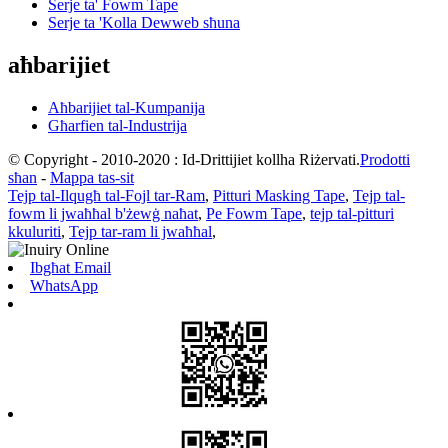
Serje ta' Fowm Tape
Serje ta 'Kolla Dewweb sħuna
aħbarijiet
Aħbarijiet tal-Kumpanija
Għarfien tal-Industrija
© Copyright - 2010-2020 : Id-Drittijiet kollha Riżervati.
Prodotti
sħan
-
Mappa tas-sit
Tejp tal-Ilqugħ tal-Fojl tar-Ram
,
Pitturi Masking Tape
,
Tejp tal-
fowm li jwaħħal b'żewġ naħat
,
Pe Fowm Tape
,
tejp tal-pitturi
kkuluriti
,
Tejp tar-ram li jwaħħal
,
Ibgħat Email
WhatsApp