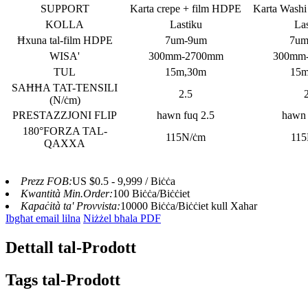
SUPPORT
Karta crepe + film HDPE
Karta Washi
KOLLA
Lastiku
La
Ħxuna tal-film HDPE
7um-9um
7um
WISA'
300mm-2700mm
300mm
TUL
15m,30m
15m
SAĦĦA TAT-TENSILI
2.5
(N/ċm)
PRESTAZZJONI FLIP
hawn fuq 2.5
hawn 
180°FORZA TAL-
115N/ċm
115
QAXXA
Prezz FOB:
US $0.5 - 9,999 / Biċċa
Kwantità Min.Order:
100 Biċċa/Biċċiet
Kapaċità ta' Provvista:
10000 Biċċa/Biċċiet kull Xahar
Ibgħat email lilna
Niżżel bħala PDF
Dettall tal-Prodott
Tags tal-Prodott