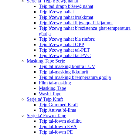
Serje ta' Tejp b'żewġ naħat
Tejp tad-drapp b'żewġ naħat
Tejp b'żewġ naħat
Tejp b'żewġ naħat irrakkmat
Tejp b'żewġ naħat li jwaqqaf il-fjammi
Tejp b'żewġ naħat b'reżistenza għat-temperatura
għolja
Tejp b'żewġ naħat bla rinforz
Tejp b'żewġ naħat OPP
Tejp b'żewġ naħat tal-PET
Tejp b'żewġ naħat tal-PVC
Masking Tape Serje
Tejp tal-masking kontra l-UV
Tejp tal-masking ikkulurit
Tejp tal-masking b'temperatura għolja
Film tal-masking
Masking Tape
Washi Tape
Serje ta' Tejp Kraft
Tejp Gummed Kraft
Tejp Attivat bl-Ilma
Serje ta' Fowm Tape
Tejp tal-fowm akriliku
Tejp tal-fowm EVA
Tejp tal-fowm PE