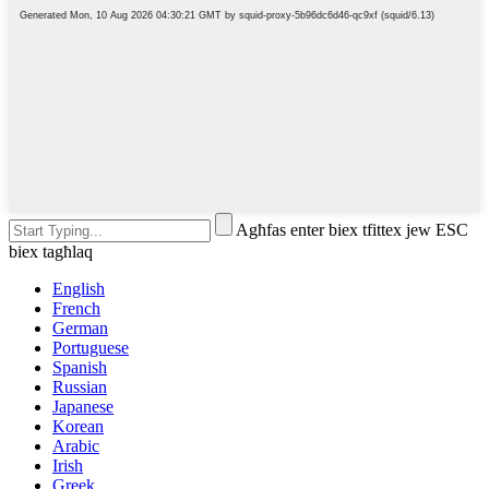
Agħfas enter biex tfittex jew ESC
biex tagħlaq
English
French
German
Portuguese
Spanish
Russian
Japanese
Korean
Arabic
Irish
Greek