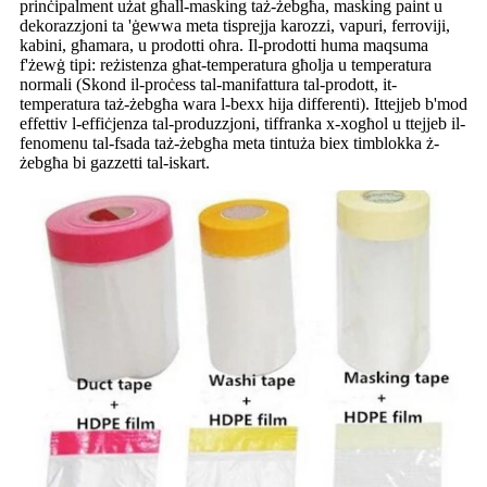
prinċipalment użat għall-masking taż-żebgħa, masking paint u
dekorazzjoni ta 'ġewwa meta tisprejja karozzi, vapuri, ferroviji,
kabini, għamara, u prodotti oħra. Il-prodotti huma maqsuma
f'żewġ tipi: reżistenza għat-temperatura għolja u temperatura
normali (Skond il-proċess tal-manifattura tal-prodott, it-
temperatura taż-żebgħa wara l-bexx hija differenti). Ittejjeb b'mod
effettiv l-effiċjenza tal-produzzjoni, tiffranka x-xogħol u ttejjeb il-
fenomenu tal-fsada taż-żebgħa meta tintuża biex timblokka ż-
żebgħa bi gazzetti tal-iskart.