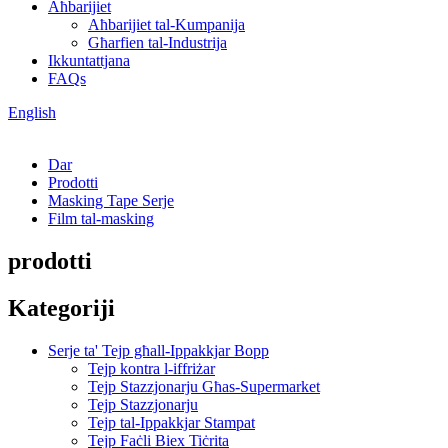
Aħbarijiet
Aħbarijiet tal-Kumpanija
Għarfien tal-Industrija
Ikkuntattjana
FAQs
English
Dar
Prodotti
Masking Tape Serje
Film tal-masking
prodotti
Kategoriji
Serje ta' Tejp għall-Ippakkjar Bopp
Tejp kontra l-iffriżar
Tejp Stazzjonarju Għas-Supermarket
Tejp Stazzjonarju
Tejp tal-Ippakkjar Stampat
Tejp Faċli Biex Tiċrita