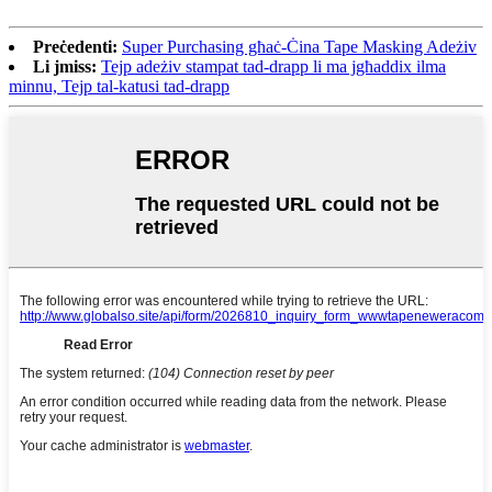
Preċedenti:
Super Purchasing għaċ-Ċina Tape Masking Adeżiv
Li jmiss:
Tejp adeżiv stampat tad-drapp li ma jgħaddix ilma
minnu, Tejp tal-katusi tad-drapp