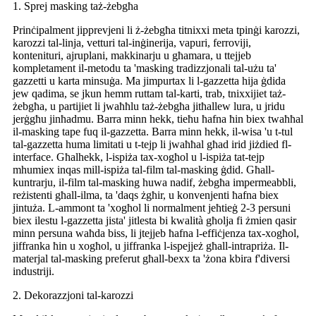
1. Sprej masking taż-żebgħa
Prinċipalment jipprevjeni li ż-żebgħa titnixxi meta tpinġi karozzi,
karozzi tal-linja, vetturi tal-inġinerija, vapuri, ferroviji,
kontenituri, ajruplani, makkinarju u għamara, u ttejjeb
kompletament il-metodu ta 'masking tradizzjonali tal-użu ta'
gazzetti u karta minsuġa. Ma jimpurtax li l-gazzetta hija ġdida
jew qadima, se jkun hemm ruttam tal-karti, trab, tnixxijiet taż-
żebgħa, u partijiet li jwaħħlu taż-żebgħa jitħallew lura, u jridu
jerġgħu jinħadmu. Barra minn hekk, tieħu ħafna ħin biex twaħħal
il-masking tape fuq il-gazzetta. Barra minn hekk, il-wisa 'u t-tul
tal-gazzetta huma limitati u t-tejp li jwaħħal għad irid jiżdied fl-
interface. Għalhekk, l-ispiża tax-xogħol u l-ispiża tat-tejp
mhumiex inqas mill-ispiża tal-film tal-masking ġdid. Għall-
kuntrarju, il-film tal-masking huwa nadif, żebgħa impermeabbli,
reżistenti għall-ilma, ta 'daqs żgħir, u konvenjenti ħafna biex
jintuża. L-ammont ta 'xogħol li normalment jeħtieġ 2-3 persuni
biex ilestu l-gazzetta jista' jitlesta bi kwalità għolja fi żmien qasir
minn persuna waħda biss, li jtejjeb ħafna l-effiċjenza tax-xogħol,
jiffranka ħin u xogħol, u jiffranka l-ispejjeż għall-intrapriża. Il-
materjal tal-masking preferut għall-bexx ta 'żona kbira f'diversi
industriji.
2. Dekorazzjoni tal-karozzi