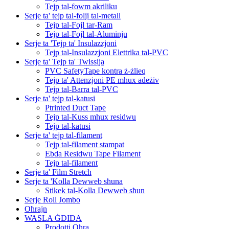
Tejp tal-fowm akriliku
Serje ta' tejp tal-folji tal-metall
Tejp tal-Fojl tar-Ram
Tejp tal-Fojl tal-Aluminju
Serje ta 'Tejp ta' Insulazzjoni
Tejp tal-Insulazzjoni Elettrika tal-PVC
Serje ta' Tejp ta' Twissija
PVC SafetyTape kontra ż-żlieq
Tejp ta' Attenzjoni PE mhux adeżiv
Tejp tal-Barra tal-PVC
Serje ta' tejp tal-katusi
Ptrinted Duct Tape
Tejp tal-Kuss mhux residwu
Tejp tal-katusi
Serje ta' tejp tal-filament
Tejp tal-filament stampat
Ebda Residwu Tape Filament
Tejp tal-filament
Serje ta' Film Stretch
Serje ta 'Kolla Dewweb sħuna
Stikek tal-Kolla Dewweb sħun
Serje Roll Jombo
Oħrajn
WASLA ĠDIDA
Prodotti Oħra