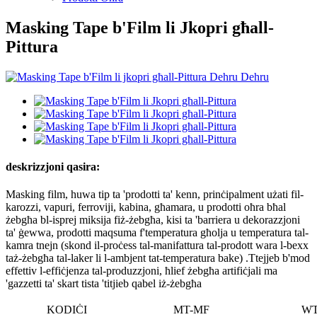
Masking Tape b'Film li Jkopri għall-
Pittura
deskrizzjoni qasira:
Masking film, huwa tip ta 'prodotti ta' kenn, prinċipalment użati fil-
karozzi, vapuri, ferroviji, kabina, għamara, u prodotti oħra bħal
żebgħa bl-isprej miksija fiż-żebgħa, kisi ta 'barriera u dekorazzjoni
ta' ġewwa, prodotti maqsuma f'temperatura għolja u temperatura tal-
kamra tnejn (skond il-proċess tal-manifattura tal-prodott wara l-bexx
taż-żebgħa tal-laker li l-ambjent tat-temperatura bake) .Ttejjeb b'mod
effettiv l-effiċjenza tal-produzzjoni, ħlief żebgħa artifiċjali ma
'gazzetti ta' skart tista 'titjieb qabel iż-żebgħa
KODIĊI
MT-MF
WT