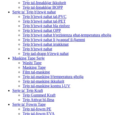
Tejp tal-Ippakkjar ikkulurit
Tejp tal-Ippakkjar BOPP
Serje ta' Tejp b'żewġ naħat
Tejp b'żewġ naħat tal-PVC
Tejp b'żewġ naħat tal-PET
Tejp b'żewġ naħat bla rinforz
Tejp b'żewġ naħat OPP
Tejp b'żewġ naħat b'reżistenza għat-temperatura għolja
Tejp b'żewġ naħat li jwaqqaf il-fjammi
Tejp b'żewġ naħat irrakkmat
Tejp b'żewġ naħat
Tejp tad-drapp b'żewġ naħat
Masking Tape Serje
Washi Tape
Masking Tape
Film tal-masking
Tejp tal-masking b'temperatura għolja
Tejp tal-masking ikkulurit
Tejp tal-masking kontra l-UV
Serje ta' Tejp Kraft
Tejp Gummed Kraft
Tejp Attivat bl-Ilma
Serje ta' Fowm Tape
Tejp tal-fowm PE
Tejp tal-fowm EVA