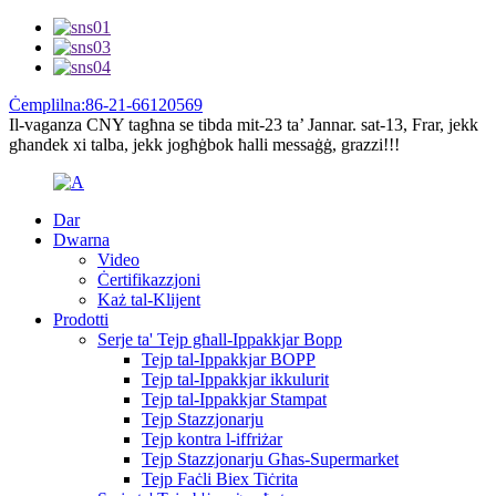
Ċemplilna:86-21-66120569
Il-vaganza CNY tagħna se tibda mit-23 ta’ Jannar. sat-13, Frar, jekk
għandek xi talba, jekk jogħġbok ħalli messaġġ, grazzi!!!
Dar
Dwarna
Video
Ċertifikazzjoni
Każ tal-Klijent
Prodotti
Serje ta' Tejp għall-Ippakkjar Bopp
Tejp tal-Ippakkjar BOPP
Tejp tal-Ippakkjar ikkulurit
Tejp tal-Ippakkjar Stampat
Tejp Stazzjonarju
Tejp kontra l-iffriżar
Tejp Stazzjonarju Għas-Supermarket
Tejp Faċli Biex Tiċrita