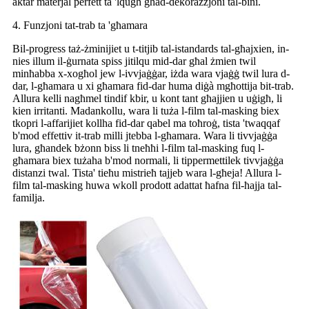
aktar materjal perfett ta 'lqugħ għad-dekorazzjoni tal-bini.
4. Funzjoni tat-trab ta 'għamara
Bil-progress taż-żminijiet u t-titjib tal-istandards tal-għajxien, in-
nies illum il-ġurnata spiss jitilqu mid-dar għal żmien twil
minħabba x-xogħol jew l-ivvjaġġar, iżda wara vjaġġ twil lura d-
dar, l-għamara u xi għamara fid-dar huma diġà mgħottija bit-trab.
Allura kelli nagħmel tindif kbir, u kont tant għajjien u uġigħ, li
kien irritanti. Madankollu, wara li tuża l-film tal-masking biex
tkopri l-affarijiet kollha fid-dar qabel ma toħroġ, tista 'twaqqaf
b'mod effettiv it-trab milli jtebba l-għamara. Wara li tivvjaġġa
lura, għandek bżonn biss li tneħħi l-film tal-masking fuq l-
għamara biex tużaha b'mod normali, li tippermettilek tivvjaġġa
distanzi twal. Tista' tieħu mistrieħ tajjeb wara l-għeja! Allura l-
film tal-masking huwa wkoll prodott adattat ħafna fil-ħajja tal-
familja.