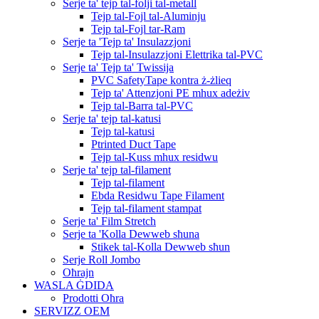
Serje ta' tejp tal-folji tal-metall
Tejp tal-Fojl tal-Aluminju
Tejp tal-Fojl tar-Ram
Serje ta 'Tejp ta' Insulazzjoni
Tejp tal-Insulazzjoni Elettrika tal-PVC
Serje ta' Tejp ta' Twissija
PVC SafetyTape kontra ż-żlieq
Tejp ta' Attenzjoni PE mhux adeżiv
Tejp tal-Barra tal-PVC
Serje ta' tejp tal-katusi
Tejp tal-katusi
Ptrinted Duct Tape
Tejp tal-Kuss mhux residwu
Serje ta' tejp tal-filament
Tejp tal-filament
Ebda Residwu Tape Filament
Tejp tal-filament stampat
Serje ta' Film Stretch
Serje ta 'Kolla Dewweb sħuna
Stikek tal-Kolla Dewweb sħun
Serje Roll Jombo
Oħrajn
WASLA ĠDIDA
Prodotti Oħra
SERVIZZ OEM