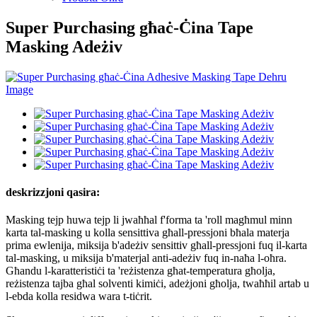
Super Purchasing għaċ-Ċina Tape
Masking Adeżiv
deskrizzjoni qasira:
Masking tejp huwa tejp li jwaħħal f'forma ta 'roll magħmul minn
karta tal-masking u kolla sensittiva għall-pressjoni bħala materja
prima ewlenija, miksija b'adeżiv sensittiv għall-pressjoni fuq il-karta
tal-masking, u miksija b'materjal anti-adeżiv fuq in-naħa l-oħra.
Għandu l-karatteristiċi ta 'reżistenza għat-temperatura għolja,
reżistenza tajba għal solventi kimiċi, adeżjoni għolja, twaħħil artab u
l-ebda kolla residwa wara t-tiċrit.