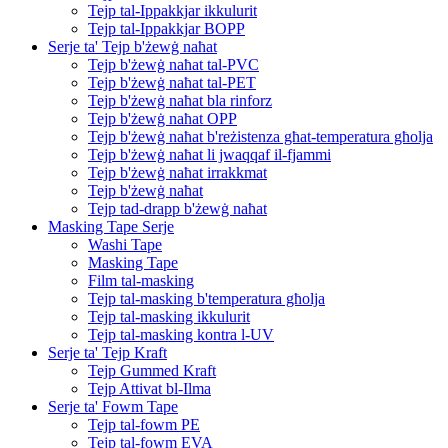
Tejp tal-Ippakkjar ikkulurit
Tejp tal-Ippakkjar BOPP
Serje ta' Tejp b'żewġ naħat
Tejp b'żewġ naħat tal-PVC
Tejp b'żewġ naħat tal-PET
Tejp b'żewġ naħat bla rinforz
Tejp b'żewġ naħat OPP
Tejp b'żewġ naħat b'reżistenza għat-temperatura għolja
Tejp b'żewġ naħat li jwaqqaf il-fjammi
Tejp b'żewġ naħat irrakkmat
Tejp b'żewġ naħat
Tejp tad-drapp b'żewġ naħat
Masking Tape Serje
Washi Tape
Masking Tape
Film tal-masking
Tejp tal-masking b'temperatura għolja
Tejp tal-masking ikkulurit
Tejp tal-masking kontra l-UV
Serje ta' Tejp Kraft
Tejp Gummed Kraft
Tejp Attivat bl-Ilma
Serje ta' Fowm Tape
Tejp tal-fowm PE
Tejp tal-fowm EVA