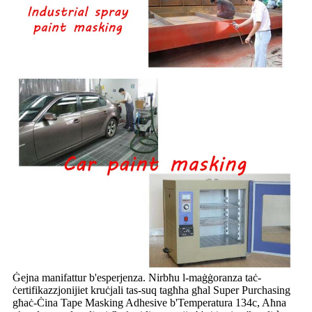
Ġejna manifattur b'esperjenza. Nirbħu l-maġġoranza taċ-
ċertifikazzjonijiet kruċjali tas-suq tagħha għal Super Purchasing
għaċ-Ċina Tape Masking Adhesive b'Temperatura 134c, Aħna