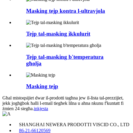
Masking tejp kontra l-ultravjola
Tejp tal-masking ikkulurit
Tejp tal-masking b'temperatura
għolja
Masking tejp
Għal mistoqsijiet dwar il-prodotti tagħna jew il-lista tal-prezzijiet,
jekk jogħġbok ħalli l-email tiegħek lilna u aħna nkunu f'kuntatt fi
żmien 24 siegħa.
inkjesta
SHANGHAI NEWERA PRODOTTI VISCID CO., LTD
86-21-66120569