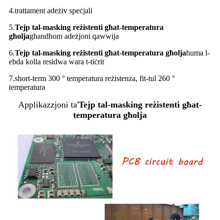
4.trattament adeżiv speċjali
5.
Tejp tal-masking reżistenti għat-temperatura
għolja
għandhom adeżjoni qawwija
6.
Tejp tal-masking reżistenti għat-temperatura għolja
huma
l-
ebda kolla residwa wara t-tiċrit
7.short-term 300 ° temperatura reżistenza, fit-tul 260 °
temperatura
Applikazzjoni ta'
Tejp tal-masking reżistenti għat-
temperatura għolja