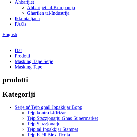
Aħbarijiet
Aħbarijiet tal-Kumpanija
Għarfien tal-Industrija
Ikkuntattjana
FAQs
English
Dar
Prodotti
Masking Tape Serje
Masking Tape
prodotti
Kategoriji
Serje ta' Tejp għall-Ippakkjar Bopp
Tejp kontra l-iffriżar
Tejp Stazzjonarju Għas-Supermarket
Tejp Stazzjonarju
Tejp tal-Ippakkjar Stampat
Tejp Faċli Biex Tiċrita