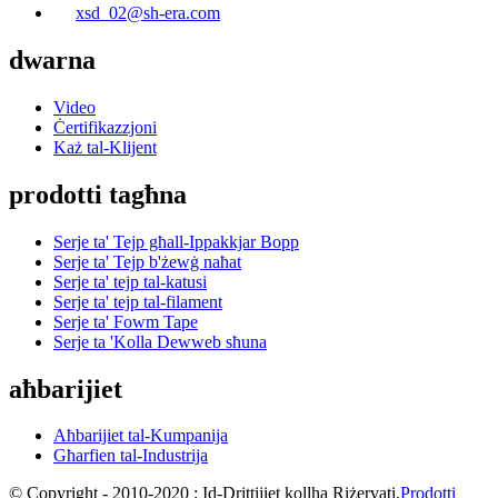
xsd_02@sh-era.com
dwarna
Video
Ċertifikazzjoni
Każ tal-Klijent
prodotti tagħna
Serje ta' Tejp għall-Ippakkjar Bopp
Serje ta' Tejp b'żewġ naħat
Serje ta' tejp tal-katusi
Serje ta' tejp tal-filament
Serje ta' Fowm Tape
Serje ta 'Kolla Dewweb sħuna
aħbarijiet
Aħbarijiet tal-Kumpanija
Għarfien tal-Industrija
© Copyright - 2010-2020 : Id-Drittijiet kollha Riżervati.
Prodotti