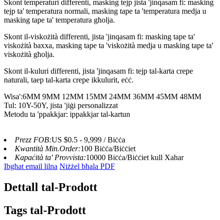
Skont temperaturi differenti, masking tejp jista 'jinqasam fi: masking
tejp ta' temperatura normali, masking tape ta 'temperatura medja u
masking tape ta' temperatura għolja.
Skont il-viskożità differenti, jista 'jinqasam fi: masking tape ta'
viskożità baxxa, masking tape ta 'viskożità medja u masking tape ta'
viskożità għolja.
Skont il-kuluri differenti, jista 'jinqasam fi: tejp tal-karta crepe
naturali, taep tal-karta crepe ikkulurit, eċċ.
Wisa':
6MM 9MM 12MM 15MM 24MM 36MM 45MM 48MM
Tul: 10Y-50Y, jista 'jiġi personalizzat
Metodu ta 'ppakkjar: ippakkjar tal-kartun
Prezz FOB:
US $0.5 - 9,999 / Biċċa
Kwantità Min.Order:
100 Biċċa/Biċċiet
Kapaċità ta' Provvista:
10000 Biċċa/Biċċiet kull Xahar
Ibgħat email lilna
Niżżel bħala PDF
Dettall tal-Prodott
Tags tal-Prodott