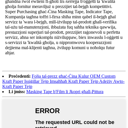
għandna rwol ewlieni fl-għoti lix-xerrejja b'oġġetti ta 'kwalità
għolja fornitur meraviljuż u prezzijiet tal-bejgħ kompetittivi.
Super Purchasing għaċ-Ċina Masking Tape, Indicator Tape,
Kumpanija tagħna toffri l-firxa sħiħa minn qabel il-bejgħ għal
servizz ta 'wara l-bejgħ, mill-iżvilupp tal-prodott għall-verifika
tal-użu tal-manutenzjoni, ibbażata fuq saħħa teknika qawwija,
prestazzjoni superjuri tal-prodott, prezzijiet raġonevoli u perfetta
servizz, aħna ser inkomplu niżviluppaw, biex inwasslu l-oġġetti u
s-servizzi ta 'kwalità għolja, u nippromwovu kooperazzjoni
dejjiema mal-klijenti tagħna, żvilupp komuni u noħolqu futur
aħjar.
Preċedenti:
Folja tal-prezz għaċ-Ċina Kulur OEM Custom
Kraft Paper Issiġillar Tejp Imsaħħaħ Kraft Paper Tejp Adeżiv Awto-
Kraft Paper Tejp
Li jmiss:
Masking Tape b'Film li Jkopri għall-Pittura