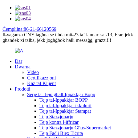
Ċemplilna:86-21-66120569
Il-vaganza CNY tagħna se tibda mit-23 ta’ Jannar. sat-13, Frar, jekk
għandek xi talba, jekk jogħġbok ħalli messaġġ, grazzi!!!
Dar
Dwarna
Video
Ċertifikazzjoni
Każ tal-Klijent
Prodotti
Serje ta' Tejp għall-Ippakkjar Bopp
Tejp tal-Ippakkjar BOPP
Tejp tal-Ippakkjar ikkulurit
Tejp tal-Ippakkjar Stampat
Tejp Stazzjonarju
Tejp kontra l-iffriżar
Tejp Stazzjonarju Għas-Supermarket
Tejp Faċli Biex Tiċrita