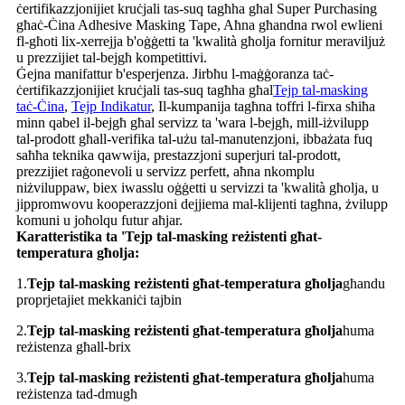
ċertifikazzjonijiet kruċjali tas-suq tagħha għal Super Purchasing
għaċ-Ċina Adhesive Masking Tape, Aħna għandna rwol ewlieni
fl-għoti lix-xerrejja b'oġġetti ta 'kwalità għolja fornitur meraviljuż
u prezzijiet tal-bejgħ kompetittivi.
Ġejna manifattur b'esperjenza. Jirbħu l-maġġoranza taċ-
ċertifikazzjonijiet kruċjali tas-suq tagħha għal
Tejp tal-masking
taċ-Ċina
,
Tejp Indikatur
, Il-kumpanija tagħna toffri l-firxa sħiħa
minn qabel il-bejgħ għal servizz ta 'wara l-bejgħ, mill-iżvilupp
tal-prodott għall-verifika tal-użu tal-manutenzjoni, ibbażata fuq
saħħa teknika qawwija, prestazzjoni superjuri tal-prodott,
prezzijiet raġonevoli u servizz perfett, aħna nkomplu
niżviluppaw, biex iwasslu oġġetti u servizzi ta 'kwalità għolja, u
jippromwovu kooperazzjoni dejjiema mal-klijenti tagħna, żvilupp
komuni u joħolqu futur aħjar.
Karatteristika ta '
Tejp tal-masking reżistenti għat-
temperatura għolja
:
1.
Tejp tal-masking reżistenti għat-temperatura għolja
għandu
proprjetajiet mekkaniċi tajbin
2.
Tejp tal-masking reżistenti għat-temperatura għolja
huma
reżistenza għall-brix
3.
Tejp tal-masking reżistenti għat-temperatura għolja
huma
reżistenza tad-dmugħ