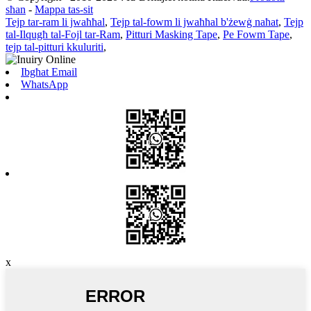
sħan
-
Mappa tas-sit
Tejp tar-ram li jwaħħal
,
Tejp tal-fowm li jwaħħal b'żewġ naħat
,
Tejp
tal-Ilqugħ tal-Fojl tar-Ram
,
Pitturi Masking Tape
,
Pe Fowm Tape
,
tejp tal-pitturi kkuluriti
,
Ibgħat Email
WhatsApp
x