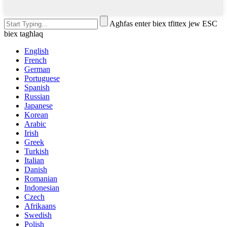
Agħfas enter biex tfittex jew ESC
biex tagħlaq
English
French
German
Portuguese
Spanish
Russian
Japanese
Korean
Arabic
Irish
Greek
Turkish
Italian
Danish
Romanian
Indonesian
Czech
Afrikaans
Swedish
Polish