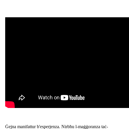
Ġejna manifattur b'esperjenza. Nirbħu l-maġġoranza taċ-