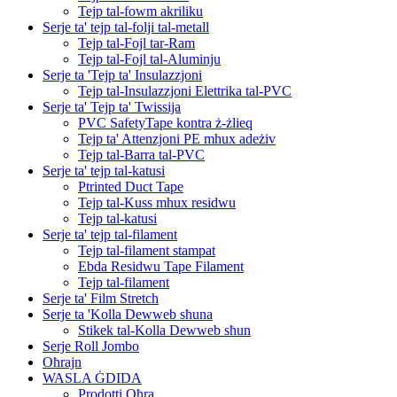
Tejp tal-fowm akriliku
Serje ta' tejp tal-folji tal-metall
Tejp tal-Fojl tar-Ram
Tejp tal-Fojl tal-Aluminju
Serje ta 'Tejp ta' Insulazzjoni
Tejp tal-Insulazzjoni Elettrika tal-PVC
Serje ta' Tejp ta' Twissija
PVC SafetyTape kontra ż-żlieq
Tejp ta' Attenzjoni PE mhux adeżiv
Tejp tal-Barra tal-PVC
Serje ta' tejp tal-katusi
Ptrinted Duct Tape
Tejp tal-Kuss mhux residwu
Tejp tal-katusi
Serje ta' tejp tal-filament
Tejp tal-filament stampat
Ebda Residwu Tape Filament
Tejp tal-filament
Serje ta' Film Stretch
Serje ta 'Kolla Dewweb sħuna
Stikek tal-Kolla Dewweb sħun
Serje Roll Jombo
Oħrajn
WASLA ĠDIDA
Prodotti Oħra