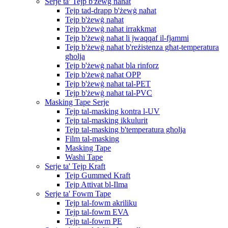
Serje ta' Tejp b'żewġ naħat
Tejp tad-drapp b'żewġ naħat
Tejp b'żewġ naħat
Tejp b'żewġ naħat irrakkmat
Tejp b'żewġ naħat li jwaqqaf il-fjammi
Tejp b'żewġ naħat b'reżistenza għat-temperatura
għolja
Tejp b'żewġ naħat bla rinforz
Tejp b'żewġ naħat OPP
Tejp b'żewġ naħat tal-PET
Tejp b'żewġ naħat tal-PVC
Masking Tape Serje
Tejp tal-masking kontra l-UV
Tejp tal-masking ikkulurit
Tejp tal-masking b'temperatura għolja
Film tal-masking
Masking Tape
Washi Tape
Serje ta' Tejp Kraft
Tejp Gummed Kraft
Tejp Attivat bl-Ilma
Serje ta' Fowm Tape
Tejp tal-fowm akriliku
Tejp tal-fowm EVA
Tejp tal-fowm PE