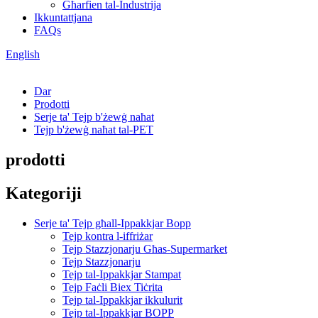
Għarfien tal-Industrija
Ikkuntattjana
FAQs
English
Dar
Prodotti
Serje ta' Tejp b'żewġ naħat
Tejp b'żewġ naħat tal-PET
prodotti
Kategoriji
Serje ta' Tejp għall-Ippakkjar Bopp
Tejp kontra l-iffriżar
Tejp Stazzjonarju Għas-Supermarket
Tejp Stazzjonarju
Tejp tal-Ippakkjar Stampat
Tejp Faċli Biex Tiċrita
Tejp tal-Ippakkjar ikkulurit
Tejp tal-Ippakkjar BOPP