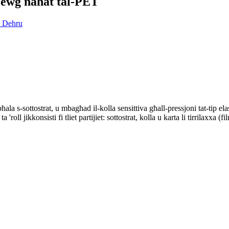
'żewġ naħat tal-PET
ala s-sottostrat, u mbagħad il-kolla sensittiva għall-pressjoni tat-tip ela
roll jikkonsisti fi tliet partijiet: sottostrat, kolla u karta li tirrilaxxa (fi