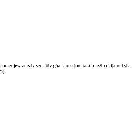
stomer jew adeżiv sensittiv għall-pressjoni tat-tip reżina hija miksija
lm).