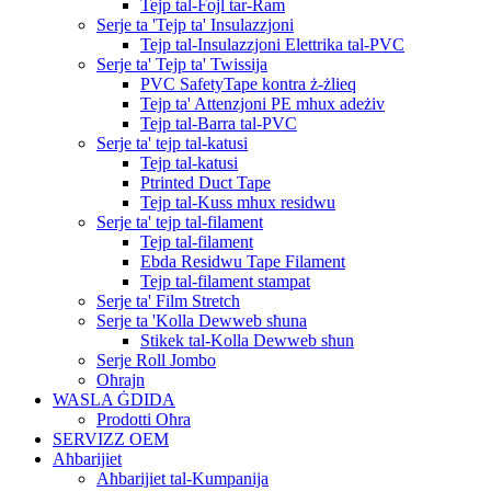
Tejp tal-Fojl tar-Ram
Serje ta 'Tejp ta' Insulazzjoni
Tejp tal-Insulazzjoni Elettrika tal-PVC
Serje ta' Tejp ta' Twissija
PVC SafetyTape kontra ż-żlieq
Tejp ta' Attenzjoni PE mhux adeżiv
Tejp tal-Barra tal-PVC
Serje ta' tejp tal-katusi
Tejp tal-katusi
Ptrinted Duct Tape
Tejp tal-Kuss mhux residwu
Serje ta' tejp tal-filament
Tejp tal-filament
Ebda Residwu Tape Filament
Tejp tal-filament stampat
Serje ta' Film Stretch
Serje ta 'Kolla Dewweb sħuna
Stikek tal-Kolla Dewweb sħun
Serje Roll Jombo
Oħrajn
WASLA ĠDIDA
Prodotti Oħra
SERVIZZ OEM
Aħbarijiet
Aħbarijiet tal-Kumpanija