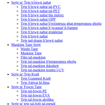
Serje ta' Tejp b'żewġ naħat
Tejp b'żewġ naħat tal-PVC
Tejp b'żewġ naħat tal-PET
Tejp b'żewġ naħat bla rinforz
Tejp b'żewġ naħat OPP
Tejp b'żewġ naħat b'reżistenza għat-temperatura għolja
Tejp b'żewġ naħat li jwaqqaf il-fjammi
Tejp b'żewġ naħat irrakkmat
Tejp b'żewġ naħat
Tejp tad-drapp b'żewġ naħat
Masking Tape Serje
Washi Tape
Masking Tape
Film tal-masking
Tejp tal-masking b'temperatura għolja
Tejp tal-masking ikkulurit
Tejp tal-masking kontra l-UV
Serje ta' Tejp Kraft
Tejp Gummed Kraft
Tejp Attivat bl-Ilma
Serje ta' Fowm Tape
Tejp tal-fowm PE
Tejp tal-fowm EVA
Tejp tal-fowm akriliku
Serje ta' tejp tal-folji tal-metall