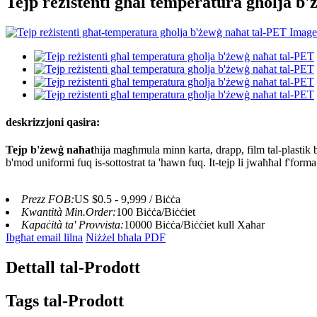
Tejp reżistenti għal temperatura għolja b
deskrizzjoni qasira:
Tejp b'żewġ naħat
hija magħmula minn karta, drapp, film tal-plastik bħ
b'mod uniformi fuq is-sottostrat ta 'hawn fuq. It-tejp li jwaħħal f'forma ta '
Prezz FOB:
US $0.5 - 9,999 / Biċċa
Kwantità Min.Order:
100 Biċċa/Biċċiet
Kapaċità ta' Provvista:
10000 Biċċa/Biċċiet kull Xahar
Ibgħat email lilna
Niżżel bħala PDF
Dettall tal-Prodott
Tags tal-Prodott