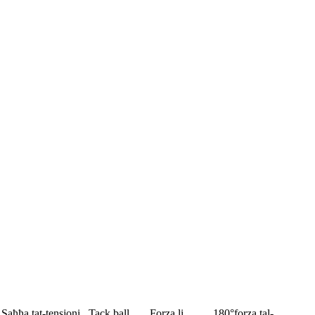
Saħħa tat-tensjoni
Tack ball
Forza li
180°forza tal-