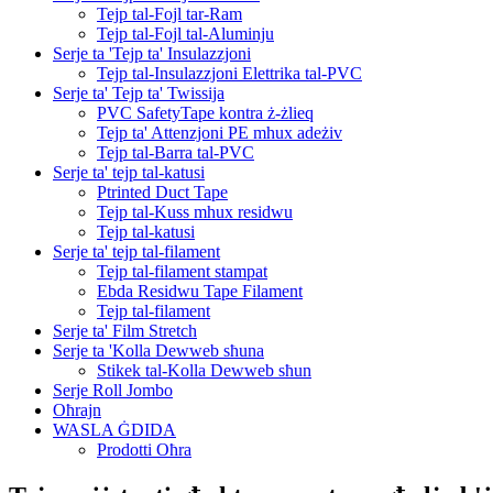
Tejp tal-Fojl tar-Ram
Tejp tal-Fojl tal-Aluminju
Serje ta 'Tejp ta' Insulazzjoni
Tejp tal-Insulazzjoni Elettrika tal-PVC
Serje ta' Tejp ta' Twissija
PVC SafetyTape kontra ż-żlieq
Tejp ta' Attenzjoni PE mhux adeżiv
Tejp tal-Barra tal-PVC
Serje ta' tejp tal-katusi
Ptrinted Duct Tape
Tejp tal-Kuss mhux residwu
Tejp tal-katusi
Serje ta' tejp tal-filament
Tejp tal-filament stampat
Ebda Residwu Tape Filament
Tejp tal-filament
Serje ta' Film Stretch
Serje ta 'Kolla Dewweb sħuna
Stikek tal-Kolla Dewweb sħun
Serje Roll Jombo
Oħrajn
WASLA ĠDIDA
Prodotti Oħra