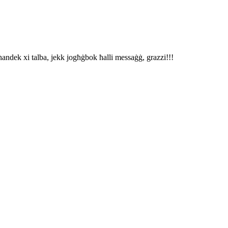
ħandek xi talba, jekk jogħġbok ħalli messaġġ, grazzi!!!