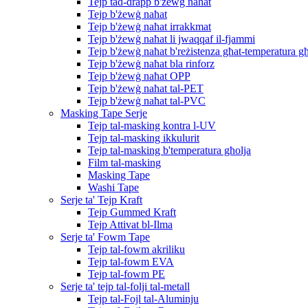
Tejp tad-drapp b'żewġ naħat
Tejp b'żewġ naħat
Tejp b'żewġ naħat irrakkmat
Tejp b'żewġ naħat li jwaqqaf il-fjammi
Tejp b'żewġ naħat b'reżistenza għat-temperatura għ
Tejp b'żewġ naħat bla rinforz
Tejp b'żewġ naħat OPP
Tejp b'żewġ naħat tal-PET
Tejp b'żewġ naħat tal-PVC
Masking Tape Serje
Tejp tal-masking kontra l-UV
Tejp tal-masking ikkulurit
Tejp tal-masking b'temperatura għolja
Film tal-masking
Masking Tape
Washi Tape
Serje ta' Tejp Kraft
Tejp Gummed Kraft
Tejp Attivat bl-Ilma
Serje ta' Fowm Tape
Tejp tal-fowm akriliku
Tejp tal-fowm EVA
Tejp tal-fowm PE
Serje ta' tejp tal-folji tal-metall
Tejp tal-Fojl tal-Aluminju