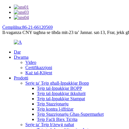
Ċemplilna:86-21-66120569
Il-vaganza CNY tagħna se tibda mit-23 ta’ Jannar. sat-13, Frar, jekk g
Dar
Dwarna
Video
Ċertifikazzjoni
Każ tal-Klijent
Prodotti
Serje ta' Tejp għall-Ippakkjar Bopp
Tejp tal-Ippakkjar BOPP
Tejp tal-Ippakkjar ikkulurit
Tejp tal-Ippakkjar Stampat
Tejp Stazzjonarju
Tejp kontra l-iffriżar
Tejp Stazzjonarju Għas-Supermarket
Tejp Faċli Biex Tiċrita
Serje ta' Tejp b'żewġ naħat